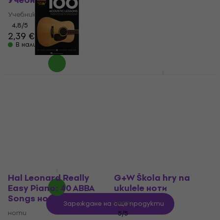
Учебник
3,99 €
4,39 €
В наличност
Учебник
4,8
/5
2,39 €
2,99 €
В наличност
Hal Leonard Guitar
Lesson Goldmine: 100
Hal Leonard Guitar
Jazz Lessons ноти
Lesson Goldmine: 100
Acoustic Lessons
ноти
ноти
5
/5
28,50 €
ноти
В наличност
5
/5
26 €
28,90 €
- 10 %
В наличност
Hal Leonard Really
G+W Škola hry na
Easy Piano: 40 ABBA
ukulele ноти
Songs ноти
ноти
Зареждане на още продукти
ноти
5
/5