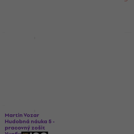
19,10 €
24,90 €
- 23 %
В наличност
В наличност
За количество отстъпка
Martin Vozar
G+W Já & písnička 2.
Hudobná Náuka 6
díl ноти
Pracovný Zošit
ноти
Учебник
4,7
/5
7,09 €
Учебник
В наличност
4,8
/5
2,39 €
2,99 €
В наличност
Wise Publications
Отстъпки
Notecracker ноти
Martin Vozar
Hudobná náuka 5 -
ноти
pracovný zošit
5
/5