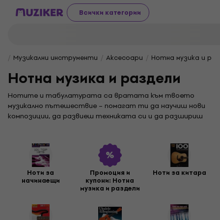
Всички категории
Музикални инструменти
Aксесоари
Нотна музика и ра
Нотна музика и раздели
Нотите и табулатурата са вратата към твоето
музикално пътешествие – помагат ти да научиш нови
композиции, да развиеш техниката си и да разшириш
репертоара си. Независимо дали си начинаещ или
напреднал музикант, тук ще намериш партитури,
които да те стимулират за развитие и да те
вдъхновяват всеки път, когато свириш.
За китаристите предлагаме богат избор от
Ноти за
Промоция и
Ноти за китара
начинаещи
купони: Нотна
партитури и табулатури за китари
– от класически
музика и раздели
композиции до модерен рок, поп и джаз. Басистите ще
блеснат с
партитури за бас китара,
които включват
груув, техники и импровизация. За музикантите на по-