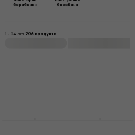
барабанни
барабани
барабани
, която да осигури висококачествено
предаване на звука.
1 - 34 от
206 продукта
Филтриране
Noicetone BassBeats
Noicetone ColorBeats
Pro Електроннни
Електроннни