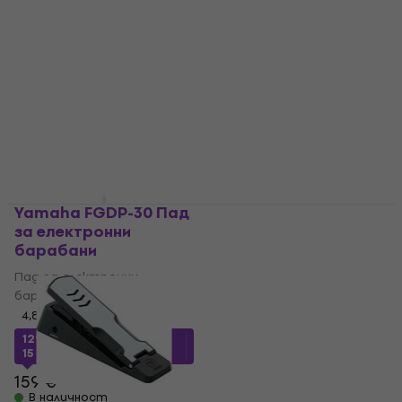
барабани
4,9
/5
Хардуер за електронни
барабани
618,11 €
с код
MUZMUZ-10
4,7
/5
699 €
13,30 €
17,90 €
- 26 %
В наличност
В наличност
Yamaha FGDP-30 Пад
Gibraltar 6713E
за електронни
Хардуер за
барабани
електронни
барабани
Пад за електронни
барабани
Хардуер за електронни
барабани
4,8
/5
4,8
/5
129,23 €
с код
MUZMUZ-
15
103,22 €
с код
MUZMUZ-
10
159 €
В наличност
119 €