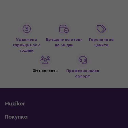
Удължена
Връщане на стоки
Гаранция за
гаранция за 3
до 30 дни
цените
години
3M+ клиенти
Професионален
съпорт
Muziker
Покупка