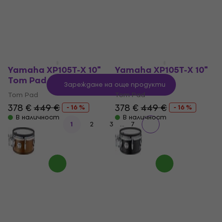
202 €
362,11 €
с код
MUZMUZ-5
В наличност
393 €
В наличност
Yamaha XP105T-X 10"
Yamaha XP105T-X 10"
Tom Pad
Tom Pad
Зареждане на още продукти
Tom Pad
Tom Pad
378 €
449 €
378 €
449 €
- 16 %
- 16 %
В наличност
В наличност
...
1
2
3
7