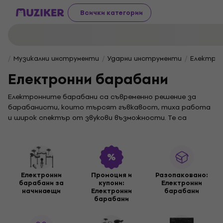
Всички категории
Музикални инструменти
Ударни инструменти
Електрон
Електронни барабани
Електронните барабани са съвременно решение за
барабанисти, които търсят гъвкавост, тиха работа
и широк спектър от звукови възможности. Те са
идеални за дома, репетиционната зала и концертните
сцени. В тази категория се предлагат цялостни
комплекти, отделни компоненти и аксесоари, така че да
персонализираш комплекта точно според своите
нужди.
Електронни
Промоция и
Разопакованo:
барабани за
купони:
Електронни
За тези, които искат цялостно решение,
комплектите
начинаещи
Електронни
барабани
електронни барабани
са идеални, тъй като включват
барабани
всичко необходимо, за да започнеш да свириш веднага –
падове, звукови модули и хардуер. Ако вече си имаш