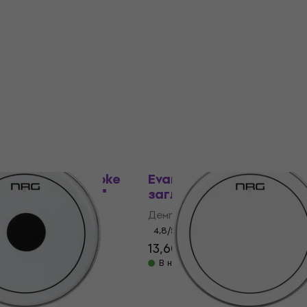
барабан
бан
Kожа за барабан
4,8
/5
0 €
12,90 €
В наличност
22-C2 Powerstroke
Evans EQ Pods Демпфер
ear Dot) Bass 22"
заглушител за барабан
арабан
Демпфер/заглушител за бар
бан
4,8
/5
13,60 €
18,90 €
- 28 %
0 €
- 28 %
В наличност