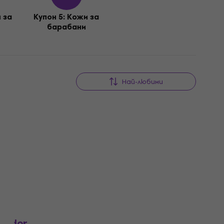
 за
Купон 5: Кожи за
барабани
Най-любими
Отстъпки
Отстъпки
sador
Evans B14HDD Genera HD Dry