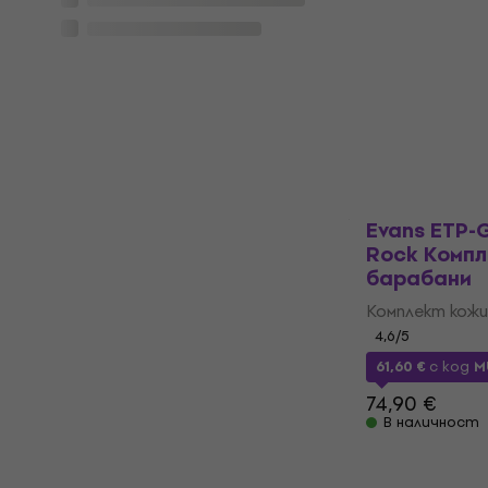
Evans ETP-
Clear Fusi
за бараба
Комплект кожи
4,9
/5
65,60 €
93,9
В наличност
Evans ETP-
Rock Компл
барабани
Комплект кожи
4,6
/5
61,60 €
с код
M
74,90 €
В наличност