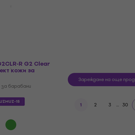
барабан
EC2SCLR-F EC2
on Комплект кожи
Kожа за барабан
ни
4,8
/5
7,89 €
 за барабани
В наличност
0 €
- 30 %
G2CLR-R G2 Clear
ект кожи за
Зареждане на още прод
 за барабани
UZMUZ-15
2
3
...
30
1