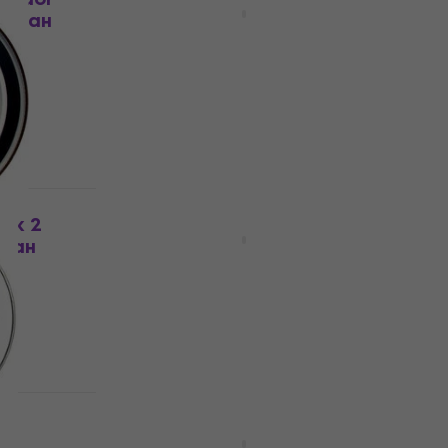
рабан
Coated 14" Kожа за барабан
Kожа за барабан
4,6
/5
25,40 €
35,90 €
- 29 %
В наличност
Отстъпки
ick 2
Evans EQPB2 EQ Patch Black
абан
Nylon Double Стикер за бас
кожа
Стикер за бас кожа
4,6
/5
10,20 €
12,90 €
- 21 %
В наличност
Отстъпки
а
Evans BD22EMAD2 22'' EMAD2