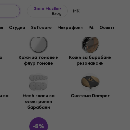
Идеи за подарък
FAQ
Muziker Блог
Зона Muziker
MK
Вход
ни
Студио
Software
Микрофони
PA
Осветление
о
Кожи за томове и
Кожи за барабани
флур томове
резонансни
и за
Mesh глави за
Система Damper
електронни
барабани