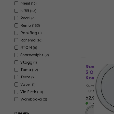
Meinl
(
15
)
Kожа за бара
NRG
(
23
)
4,7
/5
Pearl
28,30 €
32,9
(
6
)
В наличност
Remo
(
183
)
RockBag
(
1
)
Rohema
(
16
)
RTOM
(
8
)
Snareweight
(
9
)
Stagg
(
1
)
Remo P3-13
Tama
(
12
)
3 Clear (Cl
Terre
Kожа за б
(
9
)
Vater
(
1
)
Kожа за бара
Vic Firth
4,8
/5
(
10
)
62,90 €
87,9
Wambooka
(
2
)
В наличност
Оценки