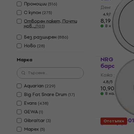
Промоции
(
516
)
Демпфер/загл
С купон
(
275
)
4,9
/5
8,19 €
8,69 €
Отворен пакет, Почти
нов...
(
103
)
В наличност
Без pазширен
(
886
)
Ново
(
28
)
NRG DOSSP1
Марка
барабан
Kожа за бара
4,8
/5
Aquarian
(
229
)
10,90 €
В наличност
Big Fat Snare Drum
(
17
)
Evans
(
438
)
GEWA
(
1
)
Remo CS-01
Gibraltar
(
3
)
Отстъпки
Sound Coat
Mapex
(
5
)
за бараба