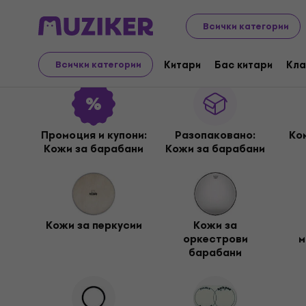
Музикални инструменти
Ударни инструменти
Кож
Всички категории
Кожи за барабани
Китари
Бас китари
Кла
Всички категории
Промоция и купони:
Разопакованo:
Ко
Кожи за барабани
Кожи за барабани
Кожи за перкусии
Кожи за
оркестрови
м
барабани