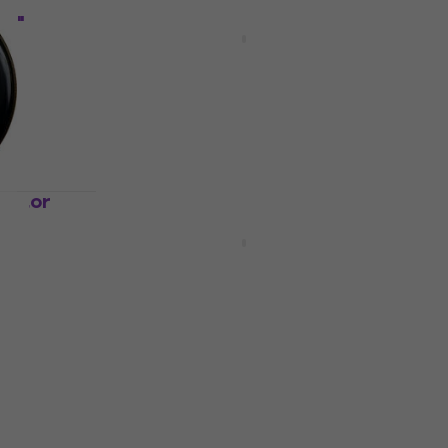
14"
Wambooka Performer Pad
Демпфер/заглушител за
барабан
а
Демпфер/заглушител за барабан
4,1
/5
7,69 €
В наличност
lator
Отстъпки
жа за
Remo BE-0316-00 Emperor
Clear 16" Kожа за барабан
а
Kожа за барабан
4,9
/5
23,20 €
32,90 €
- 29 %
В наличност