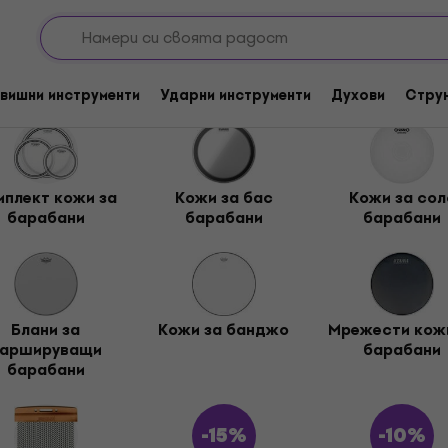
и за барабани
вишни инструменти
Ударни инструменти
Духови
Стру
мплект кожи за
Кожи за бас
Кожи за сол
барабани
барабани
барабани
Блани за
Кожи за банджо
Мрежести кож
аршируващи
барабани
барабани