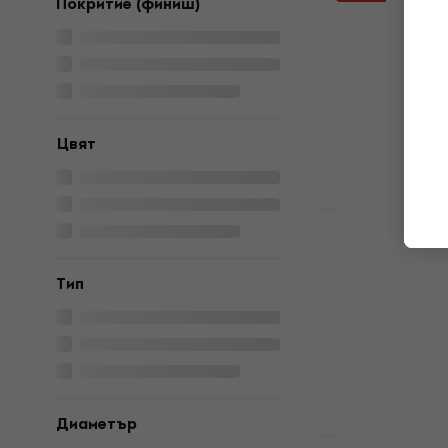
Покритие (финиш)
Aquarian T
14" Kожа з
Kожа за бара
4,8
/5
13,50 €
В наличност
Цвят
Отстъпки
Remo AX-01
X Coated 1
Tип
барабан
Kожа за бара
4,8
/5
20,30 €
29,9
В наличност
Диаметър