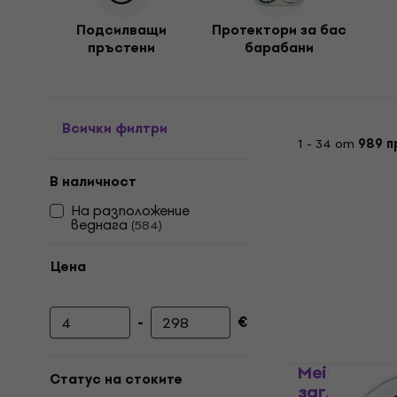
Подсилващи
Протектори за бас
пръстени
барабани
Всички филтри
1 - 34 от
989 п
В наличност
На разположение
веднага
(
584
)
Цена
-
€
Минимална цена
Максимална цена
Meinl Drum
Статус на стоките
заглушител