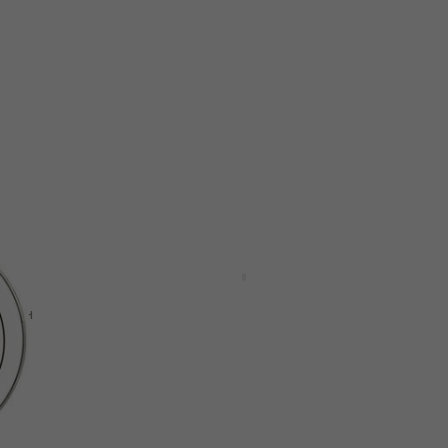
Clear 22" Kожа за барабан
Kожа за барабан
4,8
/5
69 €
96,90 €
- 29 %
В наличност
Отстъпки
/
RTOM MG Moongel Демпфер/
заглушител за барабан
абан
Демпфер/заглушител за барабан
4,7
/5
8,69 €
11,90 €
- 27 %
В наличност