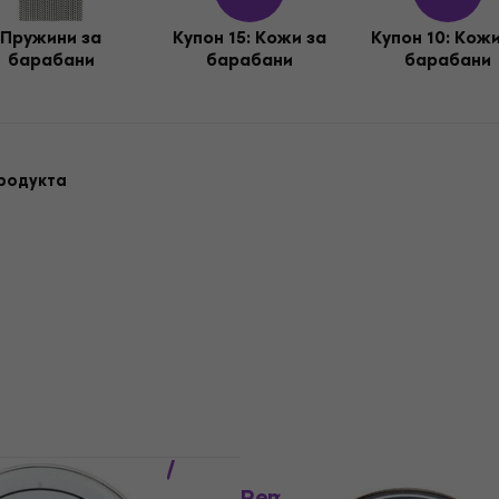
Пружини за
Купон 15: Кожи за
Купон 10: Кожи
барабани
барабани
барабани
родукта
Отстъпки
 Honey Демпфер/
За количество отстъпка
 за барабан
Remo BA-0114-00 Ambas