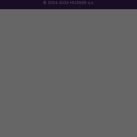
© 2004-2026 MUZIKER a.s.