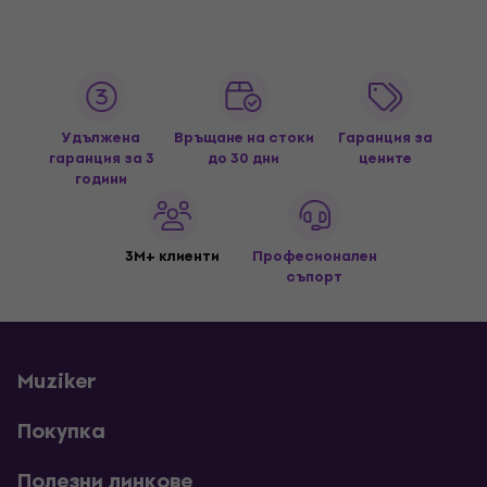
Удължена
Връщане на стоки
Гаранция за
гаранция за 3
до 30 дни
цените
години
3M+ клиенти
Професионален
съпорт
Muziker
Покупка
Полезни линкове