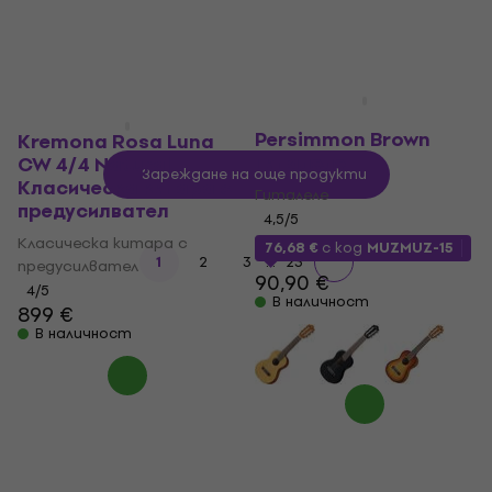
Yamaha GL1-PB
Persimmon Brown
Kremona Rosa Luna
Гиталеле
CW 4/4 Natural
Зареждане на още продукти
Класическа китара с
Гиталеле
предусилвател
4,5
/5
Класическа китара с
76,68 €
с код
MUZMUZ-15
...
1
2
3
23
предусилвател
90,90 €
4
/5
В наличност
899 €
В наличност