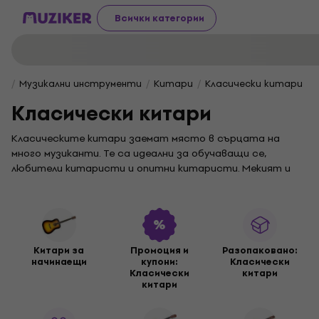
Всички категории
Музикални инструменти
Китари
Класически китари
Класически китари
Класическите китари заемат място в сърцата на
много музиканти. Те са идеални за обучаващи се,
любители китаристи и опитни китаристи. Мекият и
богат тон се дължи на
найлоновите струни
, които са
нежни за пръстите и предлагат дават усещане при
свирене. Класическата китара е универсална и
подходяща за широк спектър от музикални стилове –
от класическа музика до фламенко и модерни акустични
Китари за
Промоция и
Разопакованo:
произведения. Предлагаме разнообразие от размери,
начинаещи
купони:
Класически
така че всеки да може да намери подходящия за своите
Класически
китари
китари
нужди и комфорт.
Избор на правилния размер