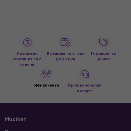
Удължена
Връщане на стоки
Гаранция за
гаранция за 3
до 30 дни
цените
години
3M+ клиенти
Професионален
съпорт
Muziker