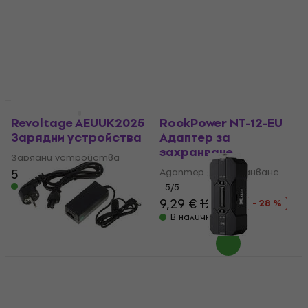
Адаптер за захранване
Зарядни устройства
4,7
/5
5
/5
10,70 €
11,90 €
27,40 €
33 €
- 17 %
В наличност
В наличност
Отстъпка за бюлетин
Отстъпки
Revoltage AEUUK2025
RockPower NT-12-EU
Зарядни устройства
Адаптер за
захранване
Зарядни устройства
5,89 €
Адаптер за захранване
В наличност
5
/5
9,29 €
12,90 €
- 28 %
В наличност
Отстъпки
Blackstar FLY 3
XVive P1 Portable
Зарядни устройства
Фантомно