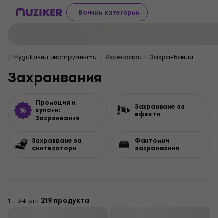
Всички категории
Музикални инструменти
Aксесоари
Захранвания
Захранвания
Промоция и
Захранване за
купони:
ефекти
Захранвания
Захранване за
Фантомни
синтезатори
захранвания
1 - 34 от
219 продукта
Филтриране