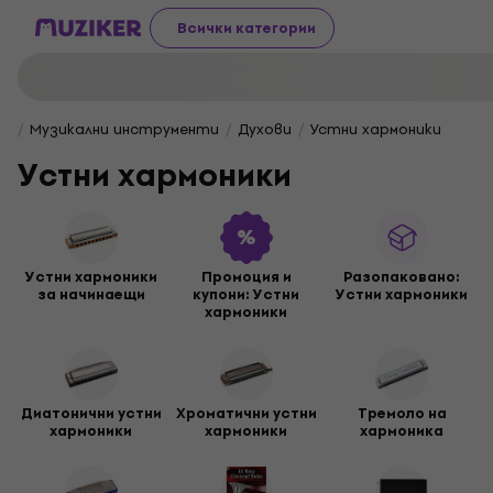
Всички категории
Музикални инструменти
Духови
Устни хармоники
Устни хармоники
Устни хармоники
Промоция и
Разопакованo:
за начинаещи
купони: Устни
Устни хармоники
хармоники
Диатонични устни
Хроматични устни
Тремоло на
хармоники
хармоники
хармоника