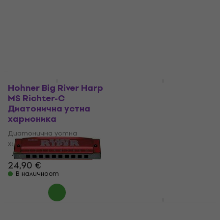
хармоника
Диатонична устна
хармоника
4,8
/5
59 €
4,4
/5
В наличност
7,89 €
В наличност
За количество отстъпка
Hohner Big River Harp
Suzuki Music
MS Richter-C
Folkmaster 10H C
Диатонична устна
Диатонична устна
хармоника
хармоника
Диатонична устна
Диатонична устна
хармоника
хармоника
4,7
/5
4,5
/5
24,90 €
9,59 €
В наличност
В наличност
Cascha HH 2290
Chromatic 12-48
Suzuki Music Easy