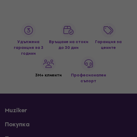
Удължена
Връщане на стоки
Гаранция за
гаранция за 3
до 30 дни
цените
години
3M+ клиенти
Професионален
съпорт
Muziker
Покупка