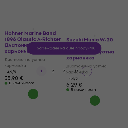
22,90 €
4,9
/5
34 €
В наличност
В наличност
Hohner Marine Band
1896 Classic A-Richter
Suzuki Music W-20
Диатонична устна
Winner 20H C
Зареждане на още продукти
хармоника
Диатонична устна
хармоника
Диатонична устна
хармоника
Диатонична устна
...
1
2
3
17
4,9
/5
хармоника
35,90 €
4,4
/5
В наличност
6,29 €
В наличност