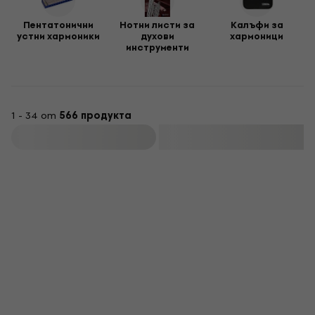
Пентатонични
Нотни листи за
Калъфи за
устни хармоники
духови
хармоници
инструменти
1 - 34 от
566 продукта
Филтриране
Отстъпка за бюлетин