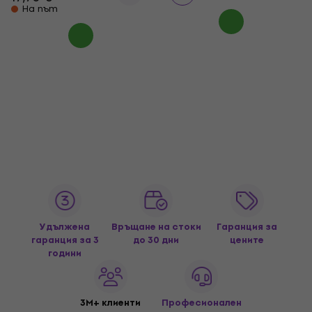
На път
Удължена
Връщане на стоки
Гаранция за
гаранция за 3
до 30 дни
цените
години
3M+ клиенти
Професионален