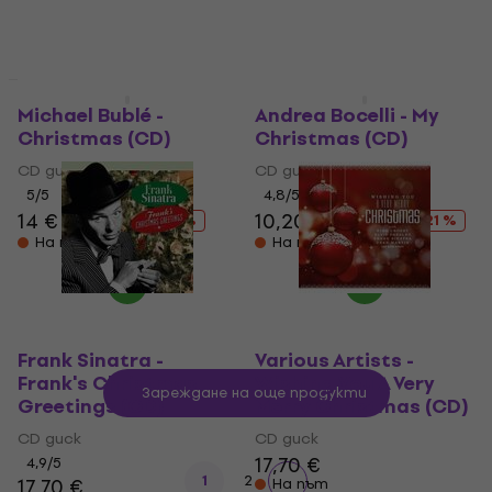
20,90 €
23,90 €
В наличност
В наличност
Ново
Ново
Michael Bublé -
Andrea Bocelli - My
Christmas (CD)
Christmas (CD)
CD диск
CD диск
5
/5
4,8
/5
14 €
20,90 €
10,20 €
12,90 €
- 33 %
- 21 %
На път
На път
Frank Sinatra -
Various Artists -
Frank's Christmas
Wishing You A Very
Зареждане на още продукти
Greetings (CD)
Merry Christmas (CD)
CD диск
CD диск
17,70 €
4,9
/5
1
2
17,70 €
На път