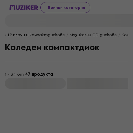
Всички категории
LP плочи и компактдискове
Музикални CD дискове
Коле
Коледен компактдиск
1 - 34 от
47 продукта
Филтриране