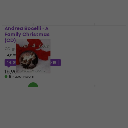
23,90 €
17,90 €
В наличност
В наличност
Andrea Bocelli - A
Cher - Christmas (CD)
Family Christmas
CD диск
(CD)
5
/5
CD диск
16,94 €
с код
MUZMUZ-15
4,8
/5
20,90 €
14,08 €
с код
MUZMUZ-15
В наличност
16,90 €
В наличност
All-4-One - All-4-One
Kylie Minogue - Kylie
Christmas (CD)
Christmas (CD)
CD диск
CD диск
15,40 €
5
/5
В наличност
14,69 €
с код
MUZMUZ-35
23,90 €