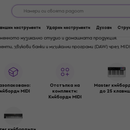
Кийборди MIDI
вишни инструменти
Ударни инструменти
Духови
Стру
менното музикално студио и домашната продукция.
ти, звукови банки и музикални програми (DAW) чрез MIDI
 свирене, с падове, фейдъри или въртящи се контроли, с
ер и USB захранване, те са идеални и за пътуване. MIDI
офесионалисти.
азопакованo:
Отстъпка на
Master кийбор
ийборди MIDI
комплекти:
до 25 клави
Кийборди MIDI
ter кийбордиди