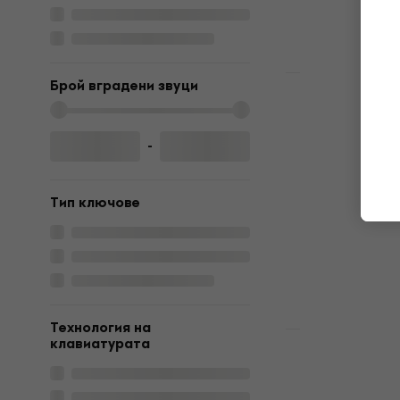
Разпродажба
Брой вградени звуци
Arturia Key
mk3 Миди к
-
Миди клавиат
4,9
/5
207 €
249 €
Тип ключове
В наличност
Технология на
клавиатурата
Arturia Key
mk3 Миди к