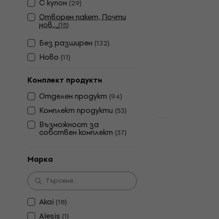
С купон
(
29
)
Arturia Min
Отворен пакет, Почти
клавиатур
нов...
(
15
)
Миди клавиат
Без pазширен
(
132
)
4,9
/5
Ново
79,40 €
99 €
(
11
)
В наличност
Комплект продукти
Отделен продукт
(
94
)
Комплект продукти
(
53
)
Възможност за
собствен комплект
(
37
)
Arturia Min
клавиатура
Марка
Миди клавиат
134 €
139 €
В наличност
Akai
(
18
)
Alesis
(
1
)