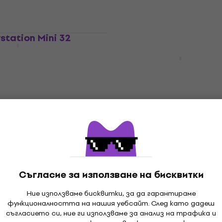
station Mini 32
Отстъпки
клавиатура
Akai MPK Mini Plus Миди
клавиатура Black
ура
Миди клавиатура
4,9
/5
137 €
169 €
- 19 %
В наличност
Отстъпки
yStep 37 mk2 Миди
Arturia KeyStep mk2 Ми
 White
клавиатура White
Съгласие за използване на бисквитки
ура
Миди клавиатура
5
/5
Ние използваме бисквитки, за да гарантираме
107 €
129 €
- 13 %
- 17 %
функционалността на нашия уебсайт. След като дадеш
В наличност
съгласието си, ние ги използваме за анализ на трафика и