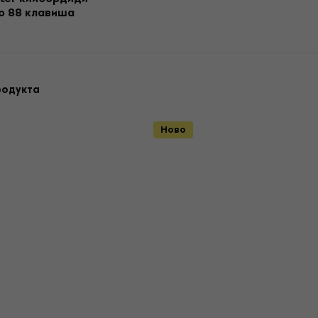
о 88 клавиша
родукта
Ново
Отстъпки