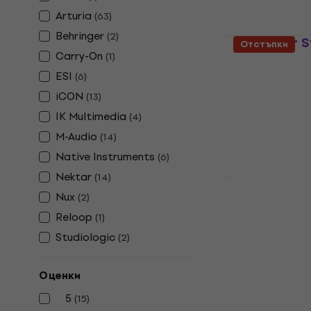
Arturia
(
63
)
Behringer
(
2
)
Behringer 
Отстъпки
Carry-On
клавиатур
(
1
)
ESI
(
6
)
Миди клавиат
iCON
4,8
/5
(
13
)
75,80 €
IK Multimedia
(
4
)
В наличност
M-Audio
(
14
)
Native Instruments
(
6
)
Nektar
(
14
)
Nux
(
2
)
Akai MPK M
клавиатур
Reloop
(
1
)
Studiologic
(
2
)
Миди клавиат
4,7
/5
103 €
129 €
Оценки
В наличност
5
(
15
)