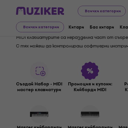
Музикални инструменти
Клавишни инструменти
Всички категории
Кийборди MIDI
Китари
Бас китари
Кла
Всички категории
MIDI клавиатурите са неразделна част от съвре
С тях можеш да контролираш софтуерни инструмен
клавиши, чувствителни към динамиката на твоето
музиката си. Благодарение на компактния си разм
творчество – както за начинаещи, така и за пр
Създай Набор - MIDI
Промоция и купони:
Р
мастер клавиатури
Кийборди MIDI
К
Master кийбордиди
Master кийбордиди
Mas