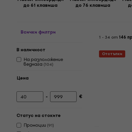
до 61 клавиша
до 76 клавиша
д
Всички филтри
1 - 34 от
146 п
В наличност
Отстъпки
На разположение
веднага
(
104
)
Цена
-
€
Минимална цена
Максимална цена
Статус на стоките
Промоции
(
91
)
Ново