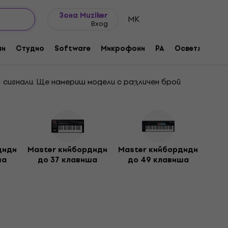
Идеи за подарък
FAQ
Muziker Блог
Зона Muziker
MK
Вход
ни
Студио
Software
Микрофони
PA
Осветление
 сигнали. Ще намериш модели с различен брой
 които по-лесно да записваш и аранжираш
 клавиатурата е инструмент, който отваря свят на
диди
Master кийбордиди
Master кийбордиди
ша
до 37 клавиша
до 49 клавиша