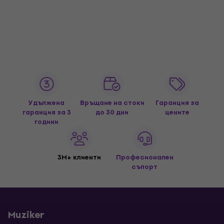
Удължена
Връщане на стоки
Гаранция за
гаранция за 3
до 30 дни
цените
години
3M+ клиенти
Професионален
съпорт
Muziker