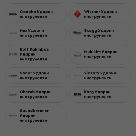
Cascha Ударни
Wittner Ударни
инструменти
инструменти
Nux Ударни
Stagg Ударни
инструменти
инструменти
Bolf Kalimbas
Mukikim Ударни
Ударни
инструменти
инструменти
Sonor Ударни
Victory Ударни
инструменти
инструменти
Cherub Ударни
Korg Ударни
инструменти
инструменти
Soundbrenner
Ударни
инструменти