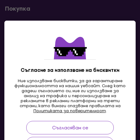
Покупка
Полезни линкове
Контакти
Свържи се с нас
Съгласие за използване на бисквитки
Ние използваме бисквитки, за да гарантираме
функционалността на нашия уебсайт. След като
дадеш съгласието си, ние ги използваме за
анализ на трафика и персонализиране на
рекламите в рекламни платформи на трети
страни, като винаги спазваме правилата на
Политиката за поверителност
.
Съгласявам се
MK