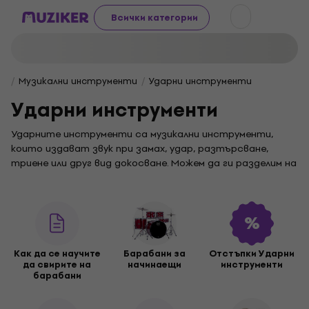
Всички категории
Музикални инструменти
Ударни инструменти
Ударни инструменти
Ударните инструменти са музикални инструменти,
които издават звук при замах, удар, разтърсване,
триене или друг вид докосване. Можем да ги разделим на
три основни категории: акустични барабани,
електронни барабани и перкусии. Ще ви представим
тези категории поотделно и ще ви помогнем с избора.
Акустични барабани
Към
акустичните барабани
спадат инструменти като
Как да се научите
Барабани за
Отстъпки Ударни
каса (бас барабан), том-том, флор том и малко
да свирите на
начинаещи
инструменти
барабанче (snare), чинели като краш, фус (hi-hat), райд и
барабани
ефектни чинели като сплаш или чайна.
Размерите на отделните барабани и чинели се