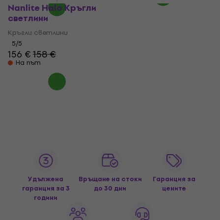
Nanlite Halo Кръгли
светлини
Кръгли светлини
5
/5
156 €
158 €
На път
Удължена
Връщане на стоки
Гаранция за
гаранция за 3
до 30 дни
цените
години