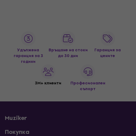
Удължена
Връщане на стоки
Гаранция за
гаранция за 3
до 30 дни
цените
години
3M+ клиенти
Професионален
съпорт
Muziker
Покупка