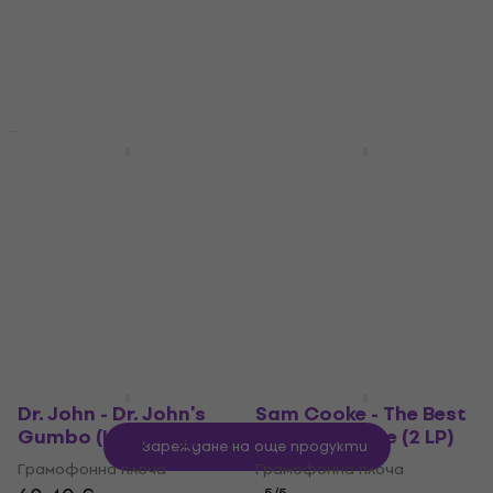
5
/5
Грамофонна плоча
30,90 €
4
/5
На път
Недостъпен
LIMITED EDITION
Отстъпки
Ann Peebles - I Can't
Spinners - Spinners
Stand The Rain (LP)
(LP)
(180g)
Грамофонна плоча
Грамофонна плоча
54,10 €
59,90 €
- 10 %
49,30 €
Само по поръчка
На път
Dr. John - Dr. John's
Sam Cooke - The Best
Gumbo (LP) (200g)
Of Sam Cooke (2 LP)
Зареждане на още продукти
Грамофонна плоча
Грамофонна плоча