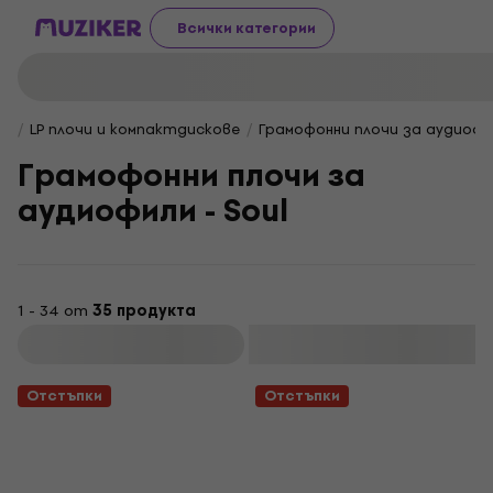
Всички категории
LP плочи и компактдискове
Грамофонни плочи за аудиофи
Грамофонни плочи за
аудиофили - Soul
1 - 34 от
35 продукта
Филтриране
Отстъпки
Отстъпки