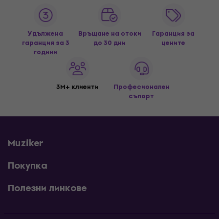
Удължена
Връщане на стоки
Гаранция за
гаранция за 3
до 30 дни
цените
години
3M+ клиенти
Професионален
съпорт
Muziker
Покупка
Полезни линкове