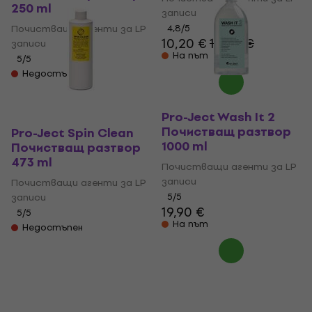
250 ml
записи
Почистващи агенти за LP
4,8
/5
10,20 €
10,90 €
записи
На път
5
/5
Недостъпен
Pro-Ject Wash It 2
Почистващ разтвор
Pro-Ject Spin Clean
1000 ml
Почистващ разтвор
473 ml
Почистващи агенти за LP
записи
Почистващи агенти за LP
записи
5
/5
19,90 €
5
/5
На път
Недостъпен