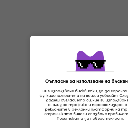
Съгласие за използване на бискви
Ние използваме бисквитки, за да гарант
функционалността на нашия уебсайт. Сле
дадеш съгласието си, ние ги използвам
анализ на трафика и персонализиране
рекламите в рекламни платформи на т
страни, като винаги спазваме правилат
Политиката за поверителност
.