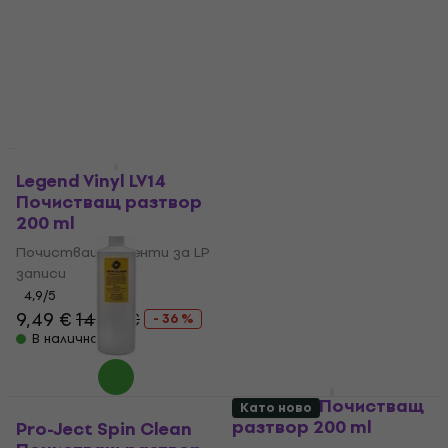
Pro-Ject Wash It 2
Отстъпки
Почистващ разтвор
Legend Vinyl LV14
500 ml
Почистващ разтвор
200 ml
Почистващи агенти за LP
записи
Почистващи агенти за LP
записи
5
/5
11,90 €
4,9
/5
В наличност
9,49 €
14,90 €
- 36 %
В наличност
AM AMRC Почистващ
Като ново
разтвор 200 ml
Pro-Ject Spin Clean