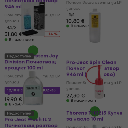
Почистващ разтвор
Почистващи агенти за LP
946 ml
записи
Почистващи агенти за LP
5
/5
10,80 €
записи
В наличност
4,5
/5
31,80 €
36,90 €
- 14 %
В наличност
VinylCareSystem Joy
Недостъпен
Division Почистващ
Pro-Ject Spin Clean
продукт 100 ml
Почистващ разтвор
946 ml (Като ново)
Почистващи агенти за LP
записи
Почистващи агенти за LP
записи
12,10 €
с код
MUZMUZ-35
27,30 €
29,50 €
19,90 €
В наличност
В наличност
Thorens TH0213 Кутия
Недостъпен
за масло 10 ml
Pro-Ject Wash It 2
Почистващ разтвор
Почистващи агенти за LP