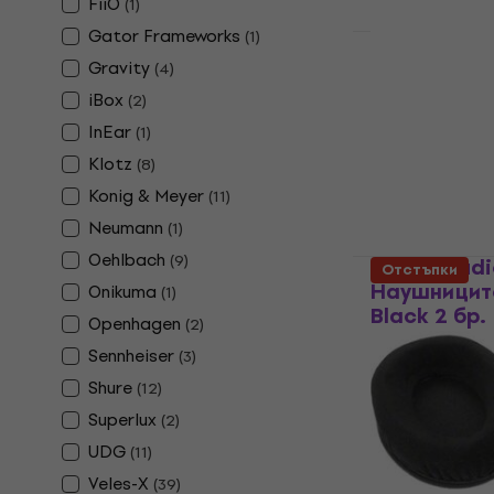
FiiO
(
1
)
Gator Frameworks
(
1
)
Gravity
Audio-Tech
(
4
)
M40XPADBK
iBox
(
2
)
слушалки B
InEar
(
1
)
Наушниците з
Klotz
(
8
)
5
/5
Konig & Meyer
(
11
)
20,70 €
23,9
Neumann
(
1
)
В наличност
Oehlbach
(
9
)
Dekoni Aud
Отстъпки
Наушницит
Onikuma
(
1
)
Black 2 бр.
Openhagen
(
2
)
Наушниците з
Sennheiser
(
3
)
4,9
/5
Shure
(
12
)
64,90 €
Superlux
В наличност
(
2
)
UDG
(
11
)
Veles-X
(
39
)