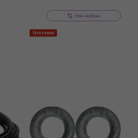
Най-любими
Отстъпки
Gravity HPHTC 01 B Стойка за
ки
слушалки
Стойка за слушалки
4,9
/5