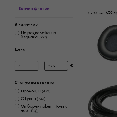
Всички филтри
1 - 34 от
632 п
В наличност
На разположение
веднага
(
557
)
Цена
-
€
Минимална цена
Максимална цена
Статус на стоките
Audio-Tech
Промоции
M50XPADBK
(
421
)
слушалки B
С купон
(
241
)
Наушниците з
Отворен пакет, Почти
нов...
(
161
)
4,9
/5