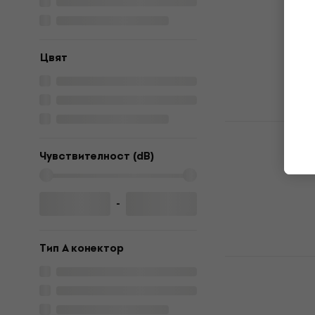
Кабел за слуш
5
/5
14,70 €
В наличност
Цвят
Dekoni Aud
CHL Наушн
Чувствителност (dB)
Black 2 бр.
Наушниците з
4,4
/5
-
54,90 €
В наличност
Тип A конектор
Dekoni Aud
CHL Наушн
Black 2 бр.