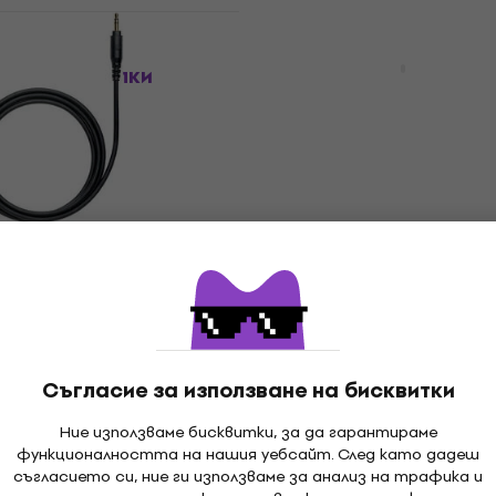
 ZQ50635
Dekoni Audio EPZ-MAXT
е за слушалки
Наушниците за слушал
Black
а слушалки
Наушниците за слушалки
82,80 €
В наличност
- 16 %
nica ATPT-
Veles-X PRO-M01 калъф
K Кабел за
слушалки
калъф за слушалки
алки
4,3
/5
20,60 €
В наличност
Съгласие за използване на бисквитки
Ние използваме бисквитки, за да гарантираме
X10300 Кабел за
Beyerdynamic 906166
Отстъпки
функционалността на нашия уебсайт. След като дадеш
Наушниците за слушал
съгласието си, ние ги използваме за анализ на трафика и