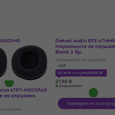
а слушалки
4,7
/5
11,10 €
11,90 €
В наличност
H1000XM3
Dekoni Audio EPZ-ATHM
е за слушалки
Наушниците за слушал
Black 2 бр.
а слушалки
Наушниците за слушалки
4,5
/5
 €
23,40 €
с код
MUZMUZ-15
27,90 €
В наличност
nica ATPT-M30XPAD
е за слушалки
Зареждане на още прод
а слушалки