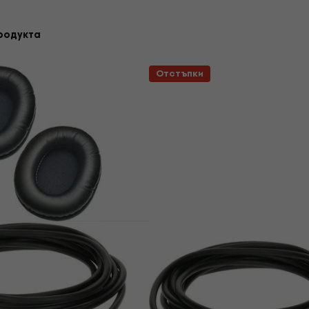
родукта
Отстъпки
nica ATPT-
За количество отстъпка
 Наушниците за
Beyerdynamic EDT 770 V
lack 2 бр.
Наушниците за слушал
Silver Grey 2 бр.
а слушалки
Наушниците за слушалки