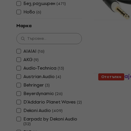
20,90 €
22,9
Без pазширен
(
471
)
В наличност
Ново
(
6
)
Klotz AS-E
Марка
слушалки
Кабел за слуш
4,9
/5
13,90 €
AIAIAI
(
16
)
В наличност
AKG
(
9
)
Audio-Technica
(
13
)
Veles-X Ma
Austrian Audio
(
4
)
Отстъпки
за слушалки
Behringer
(
3
)
Наушниците з
Beyerdynamic
(
26
)
4,8
/5
D'Addario Planet Waves
(
2
)
11,80 €
12,90
В наличност
Dekoni Audio
(
409
)
Earpadz by Dekoni Audio
(
32
)