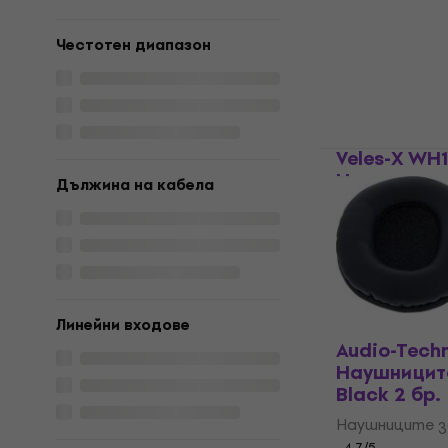
Наушниците з
4,6
/5
45,90 €
Честотен диапазон
В наличност
Veles-X W
Наушницит
Дължина на кабела
Black 2 бр.
Наушниците з
4,6
/5
11,70 €
12,90
В наличност
Линейни входове
Audio-Tech
Наушницит
Black 2 бр.
Наушниците з
4,7
/5