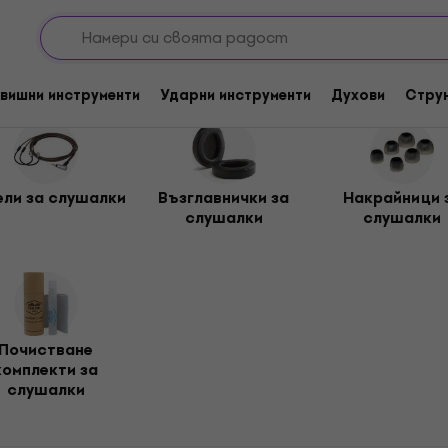
шалки
ки
вишни инструменти
Ударни инструменти
Духови
Стру
ели за слушалки
Възглавнички за
Hакрайници 
слушалки
слушалки
Почистване
комплекти за
слушалки