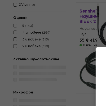
XVive
(
10
)
Sennheiser
Наушницит
Оценки
Black 2 бр.
5
(
142
)
Наушниците з
4 и повече
(
289
)
5
/5
3 и повече
(
313
)
35 €
41,90 €
В наличност
2 и повече
(
318
)
Audio-Tech
M50XCAB1B
Активно шумопотискане
слушалки
Кабел за слуш
4,7
/5
15 €
15,90 €
В наличност
Mикрофон
Klotz AS-E
слушалки