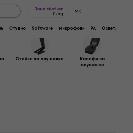
Идеи за подарък
FAQ
Muziker Блог
Зона Muziker
MK
Вход
ни
Студио
Software
Микрофони
PA
Осветление
за
Стойки за слушалки
Калъфи за
слушалки