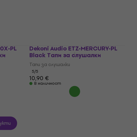
Кабел за слушалки
4,7
/5
22,50 €
23,90 €
В наличност
50X-PL
Dekoni Audio ETZ-MERCURY-PL
ки
Black Тапи за слушалки
Тапи за слушалки
5
/5
10,90 €
В наличност
укти