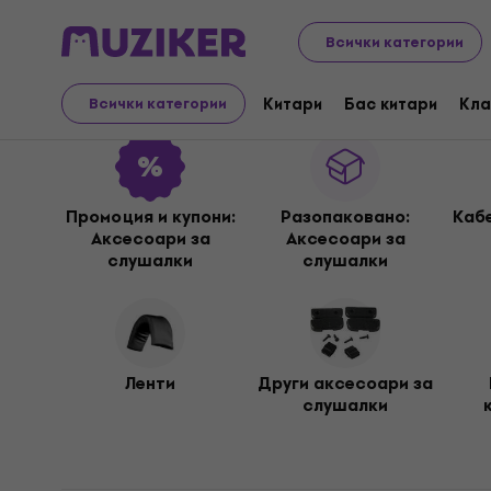
Аудио Видео Техника
Слушалки
Аксесоари за слу
Всички категории
Аксесоари за слушал
Китари
Бас китари
Кла
Всички категории
Промоция и купони:
Разопакованo:
Каб
Аксесоари за
Аксесоари за
слушалки
слушалки
Ленти
Други аксесоари за
слушалки