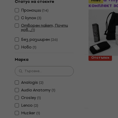
Ново
Статус на стоките
комплект з
Промоции
(
14
)
Почистващи ко
С купон
(
3
)
4,9
/5
43,90 €
Отворен пакет, Почти
нов...
(
1
)
В наличност
Без pазширен
(
26
)
Ново
(
1
)
Отстъпки
Марка
VinylCareSy
Premium Kit
комплект за
Analogis
(
2
)
Почистващи ко
Audio Anatomy
5
/5
(
1
)
38,30 €
39,9
Crosley
(
1
)
В наличност
Lenco
(
2
)
Muziker
(
1
)
Analogis 62