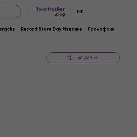
Идеи за подарък
FAQ
Muziker Блог
Зона Muziker
MK
Вход
tracks
Record Store Day Издание
Грамофони
Музика
Най-любими
Vinyl Tonic VT01 Почистващ