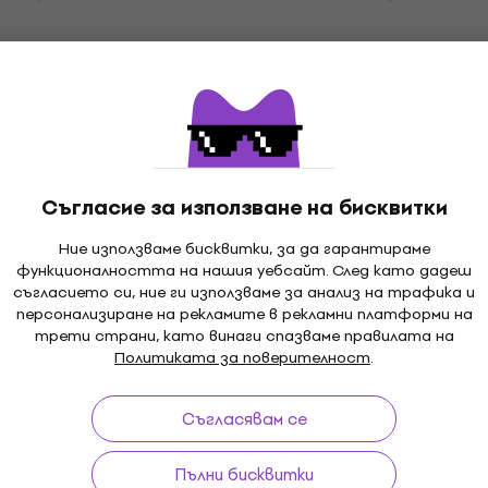
а LP 200 ml
Почистващи комплекти за LP
мплекти за LP записи
4,5
/5
4,99 €
5,19 €
В наличност
5 €
Съгласие за използване на бисквитки
C-S3 Комплект за
Pro-Ject Maintenance S
Advanced Комплект за
Ние използваме бисквитки, за да гарантираме
почистване
мплекти за LP записи
функционалността на нашия уебсайт. След като дадеш
Почистващи комплекти за LP
съгласието си, ние ги използваме за анализ на трафика и
MUZMUZ-20
персонализиране на рекламите в рекламни платформи на
58,50 €
с код
MUZMUZ-45
трети страни, като винаги спазваме правилата на
Политиката за поверителност
.
109 €
В наличност
Съгласявам се
Crosley AMRCK Почист
Отстъпки
комплект за LP 45 ml
aintenance Set
Пълни бисквитки