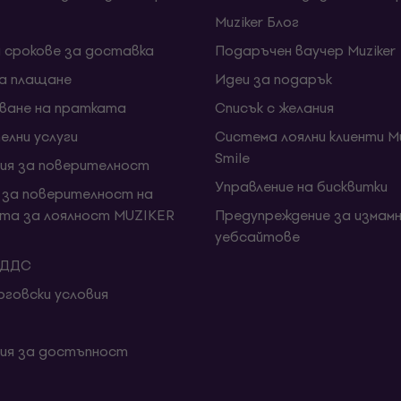
Muziker Блог
и срокове за доставка
Подаръчен ваучер Muziker
за плащане
Идеи за подарък
ване на пратката
Списък с желания
елни услуги
Система лоялни клиенти Mu
Smile
ия за поверителност
Управление на бисквитки
 за поверителност на
та за лоялност MUZIKER
Предупреждение за измамн
уебсайтове
 ДДС
говски условия
ия за достъпност