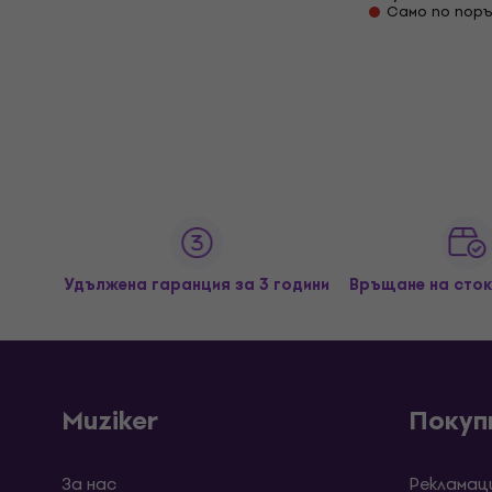
Само по поръ
Удължена гаранция за 3 години
Връщане на сток
Muziker
Покуп
За нас
Рекламац