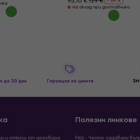
95,10 €
129 €
- 26 %
чка
На склад при доставчика
и до 30 дни
Гаранция за цените
3M
ка
Полезни линкове
ии и откази от договора
FAQ - Често задавани въп