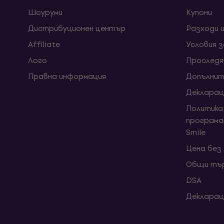
Шоуруми
Kупони
Дистрибуционен център
Разходи 
Affiliate
Условия 
Лого
Проследя
Правна информация
Допълнит
Декларац
Политика
програма
Smile
Цена без
Общи тър
DSA
Декларац