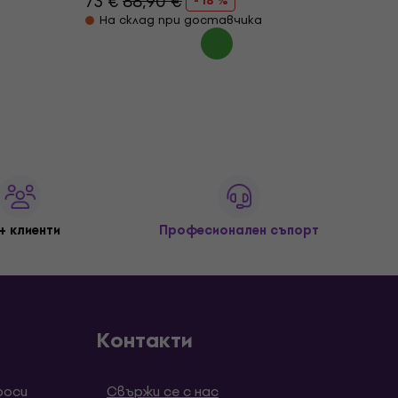
73 €
88,90 €
- 18 %
На склад при доставчика
+ клиенти
Професионален съпорт
Контакти
роси
Свържи се с нас