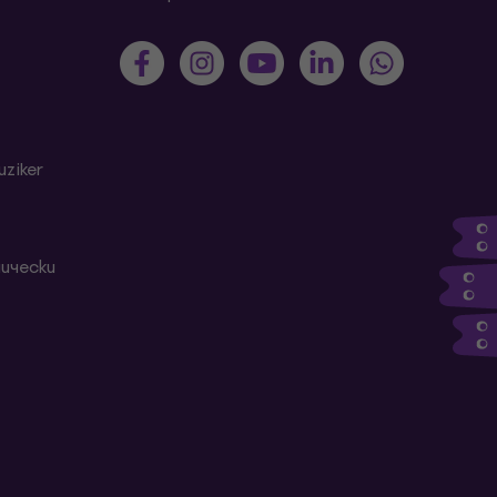
ziker
ически