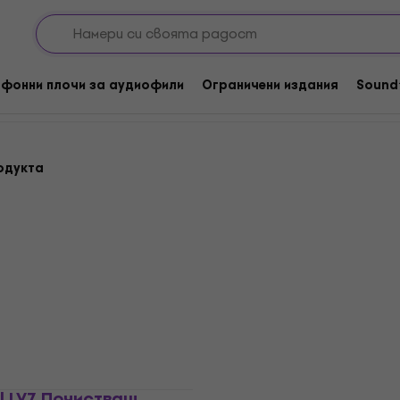
плочи
Почистващи комплекти за LP записи
 за LP записи
фонни плочи за аудиофили
Ограничени издания
Sound
одукта
Отстъпки
yl LV7 Почистващ