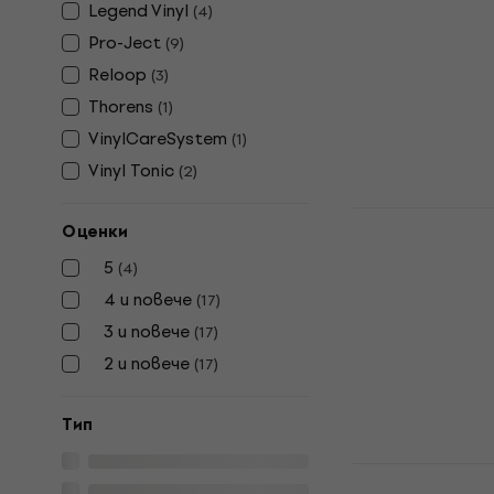
Legend Vinyl
(
4
)
почистване
Pro-Ject
(
9
)
Почистващи ко
Reloop
(
3
)
4,9
/5
Thorens
18,70 €
20,9
(
1
)
В наличност
VinylCareSystem
(
1
)
Vinyl Tonic
(
2
)
Reloop Prem
Оценки
Почистващ 
200 ml
5
(
4
)
4 и повече
Почистващи ко
(
17
)
5
/5
3 и повече
(
17
)
32 €
2 и повече
(
17
)
В наличност
Tип
Legend Vin