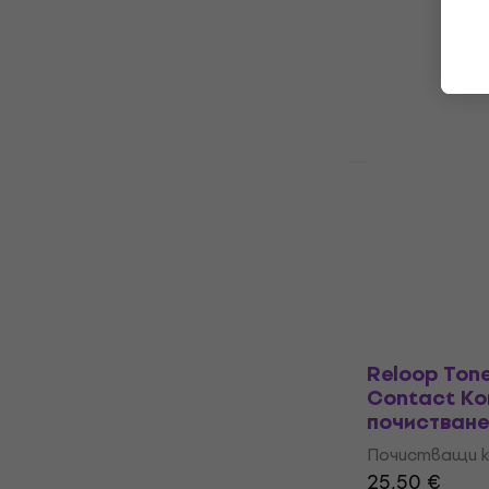
Advanced К
почистване
Почистващи ко
33,80 €
107,
В наличност
Pro-Ject M
Premium Ко
почистване
Почистващи ко
123 €
149 €
На склад при
Reloop Ton
Contact Ко
почистване
Почистващи ко
25,50 €