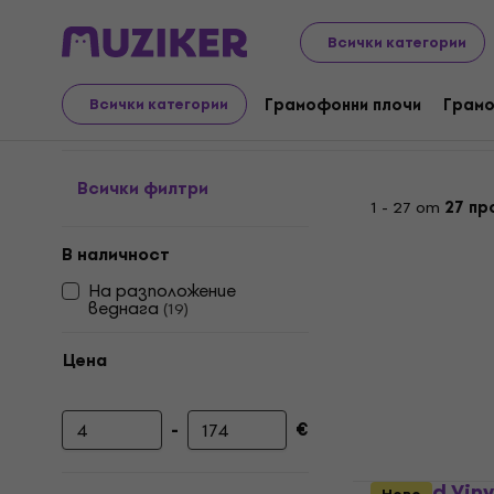
LP плочи и компактдискове
Аксесоари за винилови 
Всички категории
Почистващи комплекти
Грамофонни плочи
Грамо
Всички категории
Всички филтри
1 - 27 от
27 пр
В наличност
На разположение
веднага
(
19
)
Цена
-
€
Минимална цена
Максимална цена
Legend Vin