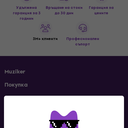
Удължена
Връщане на стоки
Гаранция за
гаранция за 3
до 30 дни
цените
години
3M+ клиенти
Професионален
съпорт
Muziker
Покупка
Полезни линкове
Контакти