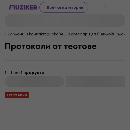
Всички категории
LP плочи и компактдискове
Аксесоари за винилови плочи
Протоколи от тестове
1 - 1 от
1 продукта
Филтриране
Отстъпки