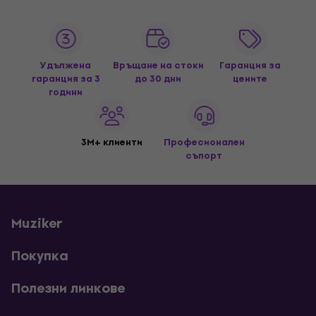
Удължена
Връщане на стоки
Гаранция за
гаранция за 3
до 30 дни
цените
години
3M+ клиенти
Професионален
съпорт
Muziker
Покупка
Полезни линкове