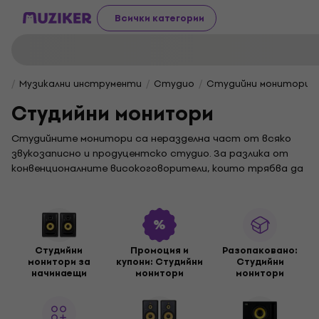
Всички категории
Музикални инструменти
Студио
Студийни монитори
Студийни монитори
Студийните монитори са неразделна част от всяко
звукозаписно и продуцентско студио. За разлика от
конвенционалните високоговорители, които трябва да
звучат по най-добрия начин, студийните монитори са
проектирани така, че да осигуряват най-точното и
реалистично възпроизвеждане на входящия сигнал. Те
не трябва да подчертават, заглушават или
оцветяват честотите, въпреки че това не винаги е
Студийни
Промоция и
Разопакованo:
така. Важно е, че те могат да помогнат на човешкото
монитори за
купони: Студийни
Студийни
ухо да улови фини нюанси на звука и музиката, което
начинаещи
монитори
монитори
улеснява анализирането на отделните елементи в
микса. Благодарение на акустичните си свойства и
детайлното възпроизвеждане, студийните монитори