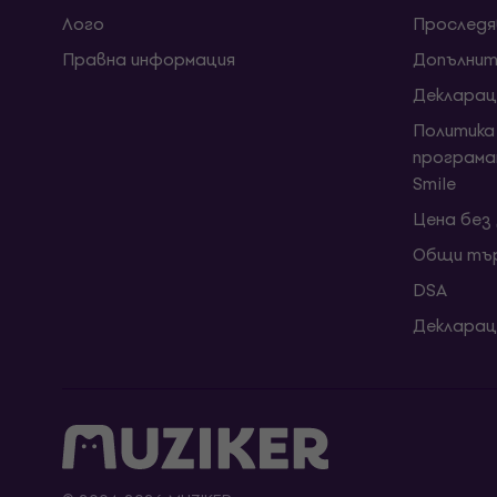
Лого
Проследя
Правна информация
Допълнит
Декларац
Политика
програма
Smile
Цена без
Общи тър
DSA
Декларац