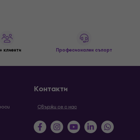
+ клиенти
Професионален съпорт
Контакти
роси
Свържи се с нас