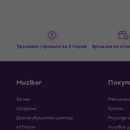
Удължена гаранция за 3 години
Връщане на сток
Muziker
Покуп
За нас
Рекламац
Шоуруми
Kупони
Дистрибуционен център
Разходи 
Affiliate
Условия 