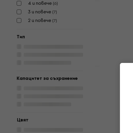
4 и повече
(
6
)
Почти нов
Muziker Now
3 и повече
(
7
)
Record Alb
2 и повече
(
7
)
with Acryli
Natural (По
Tип
Мебели за LP 
14,90 €
16,2
В наличност
Недостъпен
Muziker Now
Капацитет за съхранение
Record Alb
with Acryli
Natural (По
Мебели за LP 
14,90 €
16,2
В наличност
Цвят