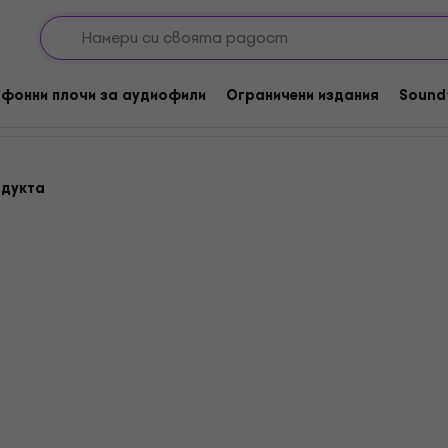
плочи
Мебели за LP записи
фонни плочи за аудиофили
Ограничени издания
Sound
одукта