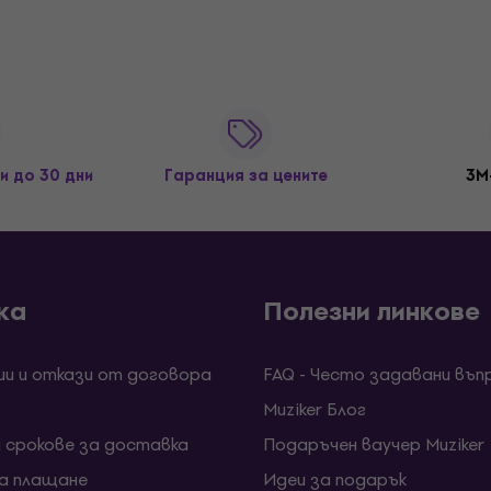
и до 30 дни
Гаранция за цените
3M
ка
Полезни линкове
ии и откази от договора
FAQ - Често задавани въп
Muziker Блог
и срокове за доставка
Подаръчен ваучер Muziker
за плащане
Идеи за подарък