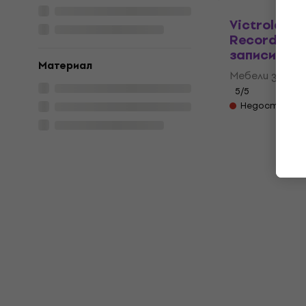
Victrola W
Record Hol
записи Dar
Материал
Мебели за LP 
5
/5
Недостъпен