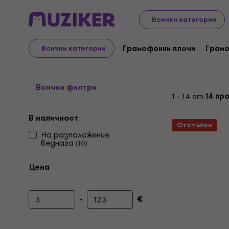
LP плочи и компактдискове
Аксесоари за винилови 
Всички категории
Мебели за LP записи
Грамофонни плочи
Грамо
Всички категории
Всички филтри
1 - 14 от
14 пр
В наличност
Отстъпки
На разположение
веднага
(
10
)
Цена
-
€
Минимална цена
Максимална цена