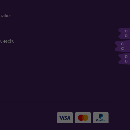
ziker
ически