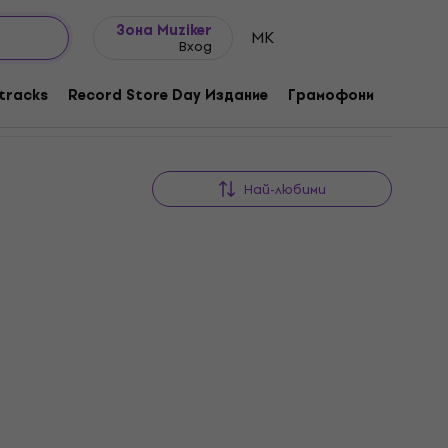
Идеи за подарък
FAQ
Muziker Блог
Зона Muziker
MK
Вход
tracks
Record Store Day Издание
Грамофони
Музика
Най-любими