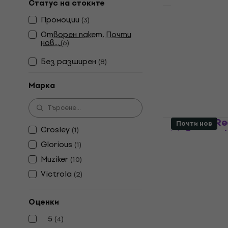
Статус на стоките
Промоции
(
3
)
Muziker 7'', 
record dis
Отворен пакет, Почти
нов...
(
6
)
Natural
Без pазширен
Мебели за LP 
(
8
)
5
/5
3,29 €
7,89 
Марка
В наличност
Glorious R
Почти нов
Crosley
(
1
)
Мебели за 
Glorious
(
1
)
Мебели за LP 
Muziker
(
10
)
5
/5
123 €
129 €
Victrola
(
2
)
В наличност
Оценки
5
(
4
)