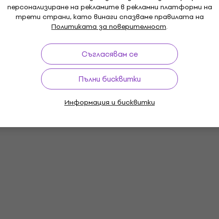
персонализиране на рекламите в рекламни платформи на
ooden Stand with
Victrola Wooden Stand 
трети страни, като винаги спазваме правилата на
der Мебели за LP
Политиката за поверителност
Record Holder Мебели з
.
k Brown
записи Mahogany
записи
Съгласявам се
Мебели за LP записи
5
/5
62,20 €
75,90 €
- 18 %
Пълни бисквитки
На склад при доставчика
Информация и бисквитки