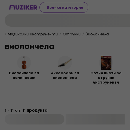
Всички категории
Музикални инструменти
Струнни
виолончела
виолончела
Виолончела за
Аксесоари за
Нотни листи за
начинаещи
виолончела
струнни
инструменти
1 - 11 от
11 продукта
Филтриране