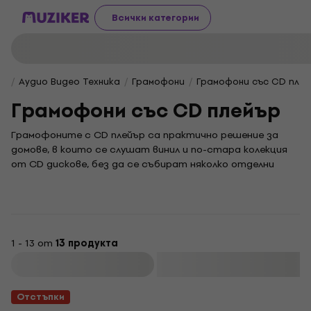
Всички категории
Аудио Видео Техника
Грамофони
Грамофони със CD пле
Грамофони със CD плейър
Грамофоните с CD плейър са практично решение за
домове, в които се слушат винил и по-стара колекция
от CD дискове, без да се събират няколко отделни
компонента. При избора провери най-вече дали моделът
има вградени говорители, изход за външна аудио
система, изход за слушалки или Bluetooth за удобно
възпроизвеждане. Такива устройства са подходящи за
дневна, кабинет или вила, където са важни лесното
1 - 13 от
13 продукта
управление и спестяването на място. Ако търсиш
Филтриране
отделен плейър за hi-fi система, виж и
CD плейърите
.
Отстъпки
На какво да обърнеш внимание при