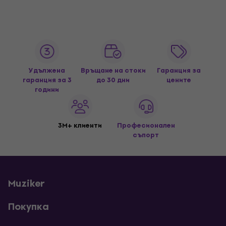
Удължена
Връщане на стоки
Гаранция за
гаранция за 3
до 30 дни
цените
години
3M+ клиенти
Професионален
съпорт
Muziker
Покупка