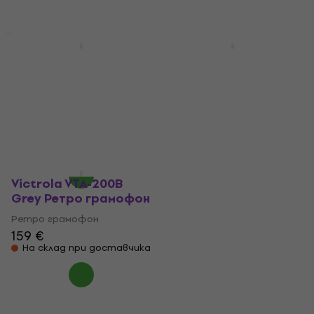
Ново
Victrola Navigator
Victrola VTA-200B
8in1 White Ретро
Beige Ретро
грамофон
грамофон
Ретро грамофон
Ретро грамофон
159 €
4,2
/5
139 €
На склад при доставчика
На склад при доставчика
Victrola VTA-200B
Grey Ретро грамофон
Ретро грамофон
159 €
На склад при доставчика