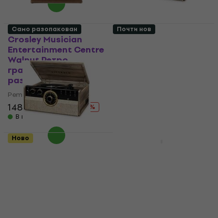
Само разопакован
Почти нов
Crosley Musician
Victrola VTA-270B
Entertainment Centre
Empire Light Brown
Walnut Ретро
Ретро грамофон
грамофон (Само
(Само разопакован)
разопакован)
Ретро грамофон
Ретро грамофон
156 €
177,21 €
- 12 %
148 €
217,80 €
В наличност
- 32 %
В наличност
Ново
Ново
Victrola VTA-270B
Denver MRD-51 Black
Empire Light Brown
Ретро грамофон
Ретро грамофон
(Почти нов)
(Само разопакован)
Ретро грамофон
Ретро грамофон
128 €
189 €
- 32 %
177 €
180,18 €
В наличност
В наличност