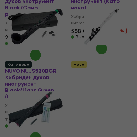
духов инструмент
инструмент (Като
Black (Само
ново)
разопакован)
Хибриден духов
Хибриден духов
инструмент
инструмент
588 €
701,91 €
- 16 %
229 €
275,22 €
В наличност
- 17 %
В наличност
Като ново
Ново
NUVO NUJS520BGR
Yamaha VENOVA-YVS-
Хибриден духов
100 Хибриден духов
инструмент
инструмент (Като
Black/Light Green
ново)
(Като ново)
Хибриден духов
Хибриден духов
инструмент
инструмент
80,40 €
92,27 €
- 13 %
70 €
81,08 €
В наличност
- 14 %
В наличност