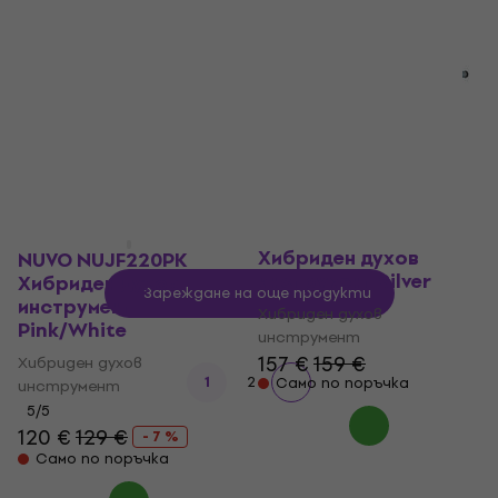
инструмент
Хибриден духов
Black/Silver
инструмент
4,1
/5
Хибриден духов
28,80 €
31,90 €
инструмент
Само по поръчка
4,4
/5
143 €
189 €
- 24 %
Само по поръчка
NUVO NUSF300FSV
Хибриден духов
NUVO NUJF220PK
инструмент Silver
Хибриден духов
Зареждане на още продукти
инструмент
Хибриден духов
Pink/White
инструмент
157 €
159 €
Хибриден духов
1
2
Само по поръчка
инструмент
5
/5
120 €
129 €
- 7 %
Само по поръчка