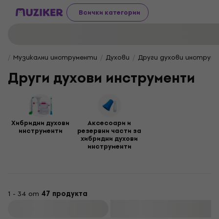
Всички категории
Музикални инструменти
Духови
Други духови инструм
Други духови инструменти
Хибридни духови
Аксесоари и
инструменти
резервни части за
хибридни духови
инструменти
1 - 34 от
47 продукта
Филтриране