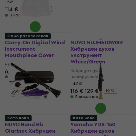
5
/5
104,49 €
с код
MUZMUZ-
15
114 €
129 €
- 12 %
В наличност
129 €
В наличност
Само разопакован
Като ново
Carry-On Digital Wind
NUVO NUJH610WGR
Instrument
Хибриден духов
Mouthpiece Cover
инструмент
White/Green
Резервна част
6,09 €
Хибриден духов
В наличност
инструмент
4,5
/5
116 €
129 €
- 10 %
В наличност
Като ново
Като ново
NUVO Band Bb
Yamaha YDS-150
Clarinet Хибриден
Хибриден духов