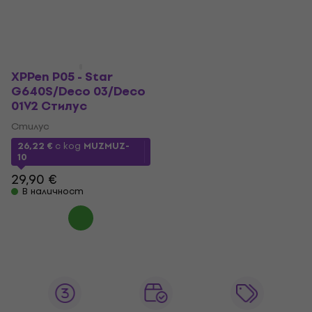
XPPen P05 - Star
G640S/Deco 03/Deco
01V2 Стилус
Стилус
26,22 €
с код
MUZMUZ-
10
29,90 €
В наличност