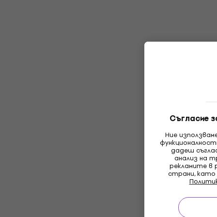
Съгласие з
Ние използвам
функционалност
дадеш съглас
анализ на т
рекламите в 
страни, като
Полити