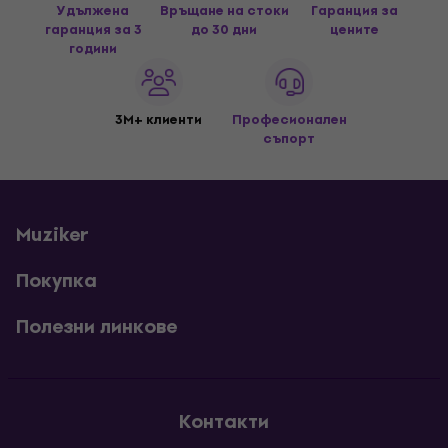
Удължена
Връщане на стоки
Гаранция за
гаранция за 3
до 30 дни
цените
години
3M+ клиенти
Професионален
съпорт
Muziker
Покупка
Полезни линкове
Контакти