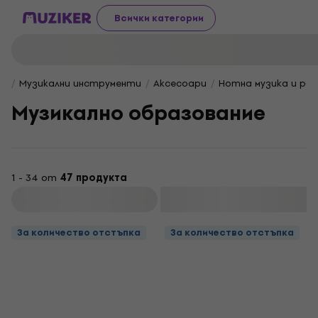
Всички категории
Музикални инструменти
Aксесоари
Нотна музика и ра
Музикално образование
1 - 34 от
47 продукта
Филтриране
За количество отстъпка
За количество отстъпка