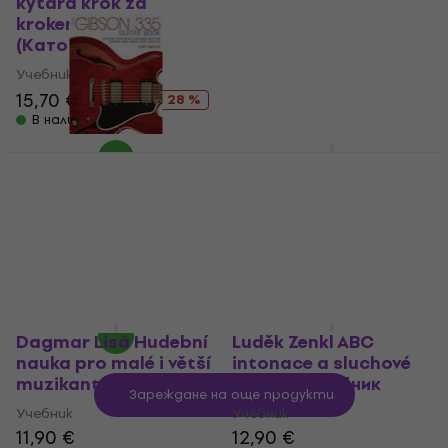
kytara krok za
Учебник
krokem Учебник
4
/5
(Като ново)
1,99 €
На път
Учебник
15,70 €
21,68 €
- 28 %
В наличност
Bärenreiter ABC
hudebních slohů
Backbeat Books The
Учебник
Gibson 335 Guitar
Book Учебник
Учебник
13,20 €
Учебник
На склад при доставчика
43,90 €
На склад при доставчика
Dagmar Lisá Hudební
Luděk Zenkl ABC
nauka pro malé i větší
intonace a sluchové
muzikanty 1 Учебник
analýzy Учебник
Зареждане на още продукти
Учебник
Учебник
11,90 €
12,90 €