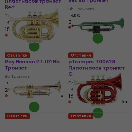
Set Bb Тромпет
Пластмасов тромпет
Red
Bb Тромпет
Пластмасов тромпет
4,8
/5
299 €
4,8
/5
Само по поръчка
150 €
189 €
- 21 %
На път
Отстъпки
Отстъпки
Roy Benson PT-101 Bb
pTrumpet 700628
Тромпет
Пластмасов тромпет
Green
Bb Тромпет
Пластмасов тромпет
5
/5
282 €
359 €
4,8
/5
- 21 %
168 €
189 €
На склад при доставчика
- 11 %
На склад при доставчика
Отстъпки
Отстъпки
Jupiter JTR700RQ Bb
Roy Benson PT-101R Bb
Тромпет
Тромпет