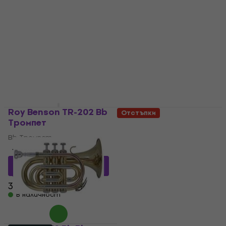
Majesty Bb Тромпет
Vintage Patina Bb
Тромпет
Bb Тромпет
Bb Тромпет
5
/5
5
/5
137,40 €
с код
MUZMUZ-
194 €
199 €
30
В наличност
199 €
В наличност
Roy Benson TR-202 Bb
Отстъпки
Тромпет
pTrumpet 700626
Пластмасов тромпет
Bb Тромпет
Blue
4,9
/5
Пластмасов тромпет
268,54 €
с код
MUZMUZ-
25
4,8
/5
167 €
189 €
- 12 %
369 €
В наличност
В наличност