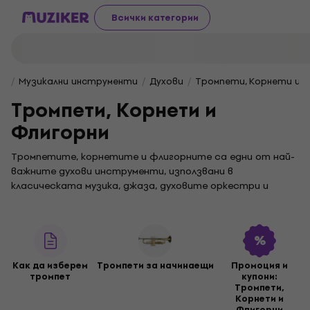
Всички категории
Музикални инструменти
Духови
Тромпети, Kорнети и 
Тромпети, Kорнети и
Флигорни
Тромпетите, корнетите и флигорните са едни от най-
важните духови инструменти, използвани в
класическата музика, джаза, духовите оркестри и
съвременните музикални стилове.
Тромпети
За универсална употреба са най-популярни
Как да изберем
Тромпети за начинаещи
Промоция и
тромпетите в си бемол
, като предлагат
тромпет
купони:
Тромпети,
балансиран звук и широк диапазон за различни
Kорнети и
музикални стилове. По-леки и издръжливи,
Флигорни