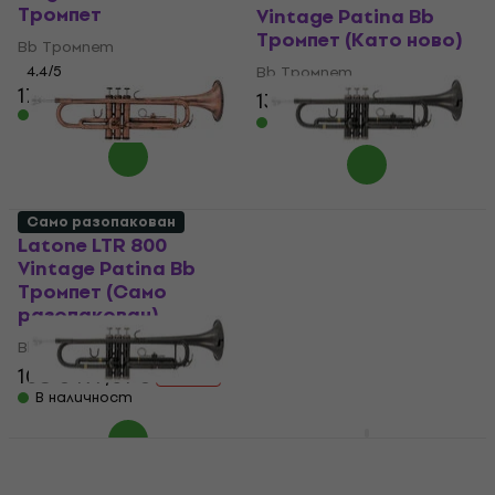
Тромпет
Vintage Patina Bb
Тромпет (Като ново)
Bb Тромпет
4,4
/5
Bb Тромпет
170 €
132 €
197,01 €
- 33 %
В наличност
В наличност
Само разопакован
Latone LTR 800
Latone LTR 800 Black
Vintage Patina Bb
Majesty Bb Тромпет
Тромпет (Само
(Като ново)
разопакован)
Bb Тромпет
Bb Тромпет
120 €
197,01 €
- 39 %
108 €
197,01 €
В наличност
- 45 %
В наличност
Latone LTR 800
Vintage Patina SET Bb
Latone LTR 800 Black