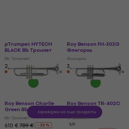
Bb Тромпет
Bb Тромпет
5
/5
5
/5
569 €
769 €
298 €
379 €
- 26 %
- 21 %
Само по поръчка
На склад при доставчика
Отстъпки
Отстъпки
pTrumpet HYTECH
Roy Benson FH-302G
BLACK Bb Тромпет
Флигорнь
Bb Тромпет
Флигорнь
204 €
229 €
391 €
629 €
- 11 %
- 38 %
На склад при доставчика
На склад при доставчика
Roy Benson Charlie
Roy Benson TR-402C
Green Bb Тромпет
С Тромпет
Зареждане на още продукти
Bb Тромпет
С Тромпет
610 €
789 €
5
/5
- 23 %