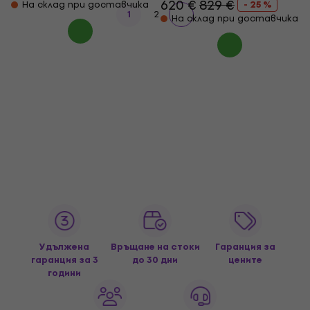
620 €
829 €
На склад при доставчика
- 25 %
1
2
На склад при доставчика
Удължена
Връщане на стоки
Гаранция за
гаранция за 3
до 30 дни
цените
години