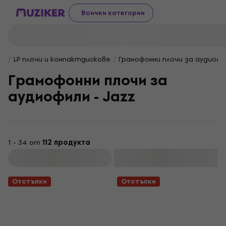
Всички категории
LP плочи и компактдискове
Грамофонни плочи за аудиофи
Грамофонни плочи за
аудиофили - Jazz
1 - 34 от
112 продукта
Филтриране
Отстъпки
Отстъпки