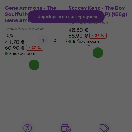
Gene Ammons - The
Stacey Kent - The Boy
Soulful Moods of
Next Door (2 LP) (180g)
Зареждане на още продукти
Gene Ammons (LP)
Грамофонна плоча
Грамофонна плоча
48,30 €
65,90 €
5
/5
- 27 %
1
2
3
4
44,70 €
В наличност
60,90 €
- 27 %
В наличност