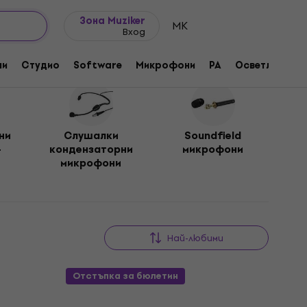
Идеи за подарък
FAQ
Muziker Блог
Зона Muziker
MK
Вход
ни
Студио
Software
Микрофони
PA
Осветление
ни
Слушалки
Soundfield
-
кондензаторни
микрофони
микрофони
Най-любими
Отстъпка за бюлетин