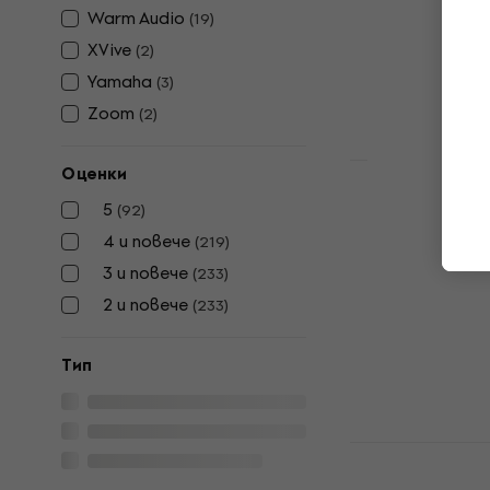
инструмен
Warm Audio
(
19
)
Кондензаторе
XVive
(
2
)
4,8
/5
Yamaha
(
3
)
139 €
149 €
В наличност
Zoom
(
2
)
Оценки
AKG P120+ 
5
(
92
)
кондензат
4 и повече
(
219
)
Кондензаторе
3 и повече
(
233
)
4,8
/5
2 и повече
(
233
)
77,90 €
109 
В наличност
Tип
Audio-Tech
Кондензат