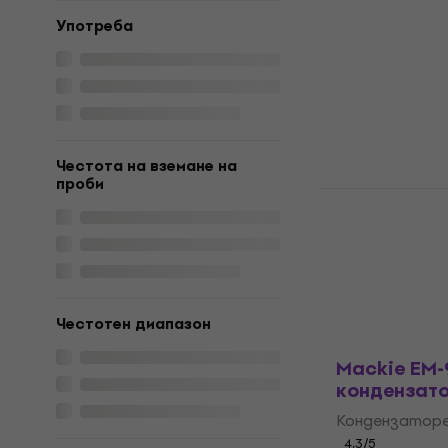
инструмен
Употреба
Кондензаторе
4,8
/5
121,15 €
с код
M
149 €
В наличност
Честота на вземане на
проби
Behringer
слушалки
Кондензаторе
4,4
/5
36,10 €
37,9
В наличност
Честотен диапазон
Mackie EM-
кондензат
Кондензаторе
4,3
/5