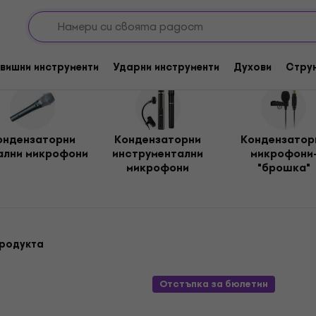
ни микрофони
фони
вишни инструменти
Ударни инструменти
Духови
Стру
ондензаторни
Кондензаторни
Кондензатор
ални микрофони
инструментални
микрофони
микрофони
"брошка"
продукта
Отстъпка за бюлетин