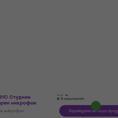
тален микрофон
Кондензаторен
инструментален микро
н микрофон
Кондензаторен микрофон
4,6
/5
UZMUZ-15
317,94 €
с код
MUZMUZ-15
379 €
В наличност
 BD440 Микрофон
sE Electronics SE7
Кондензаторен
инструментален микро
н микрофон
Кондензаторен микрофон
0 €
4,9
/5
97,17 €
с код
MUZMUZ-15
119 €
91C Студиен
В наличност
орен микрофон
н микрофон
Зареждане на още прод