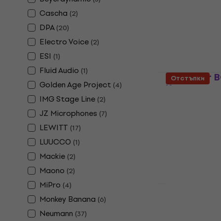
Кондензаторе
Cascha
(
2
)
4,6
/5
DPA
247 €
279 €
(
20
)
В наличност
Electro Voice
(
2
)
ESI
(
1
)
Fluid Audio
(
1
)
Behringer 
Отстъпки
Golden Age Project
(
4
)
Кондензат
"брошка"
IMG Stage Line
(
2
)
JZ Microphones
Кондензаторе
(
7
)
4,5
/5
LEWITT
(
17
)
10,70 €
11,90
LUUCCO
(
1
)
В наличност
Mackie
(
2
)
Maono
(
2
)
MiPro
(
4
)
Monkey Banana
(
6
)
TIE TCX200
инструмен
Neumann
(
37
)