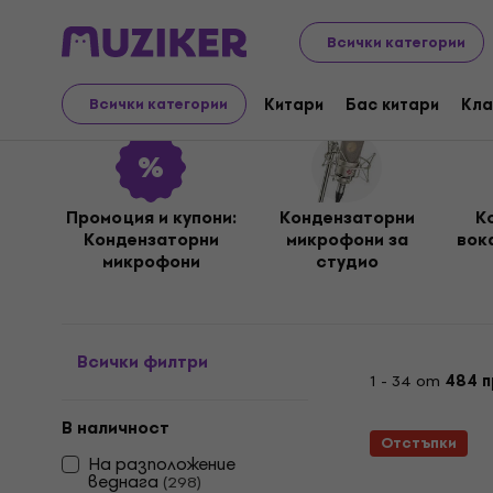
Музикални инструменти
Микрофони
Кондензатор
Всички категории
Кондензаторни микро
Китари
Бас китари
Кла
Всички категории
Промоция и купони:
Кондензаторни
К
Кондензаторни
микрофони за
вок
микрофони
студио
Всички филтри
1 - 34 от
484 
В наличност
Отстъпки
На разположение
веднага
(
298
)