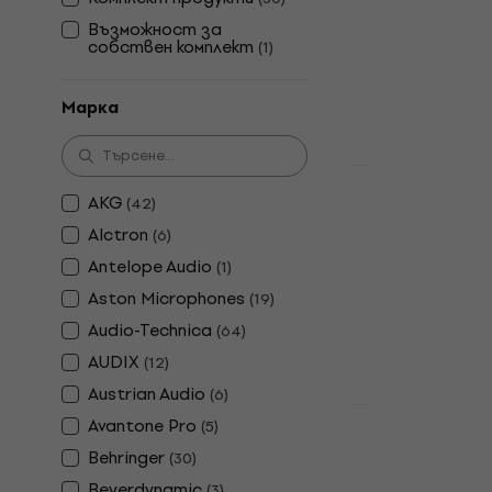
4,5
/5
Възможност за
31,20 €
собствен комплект
(
1
)
В наличност
Марка
Отстъпки
Audio-Tech
AKG
(
42
)
Студиен ко
Alctron
(
6
)
микрофон
Antelope Audio
(
1
)
Кондензаторе
Aston Microphones
(
19
)
4,9
/5
Audio-Technica
(
64
)
156 €
189 €
AUDIX
(
12
)
В наличност
Austrian Audio
(
6
)
Avantone Pro
(
5
)
LEWITT LCT
Behringer
(
30
)
кондензат
Beyerdynamic
(
3
)