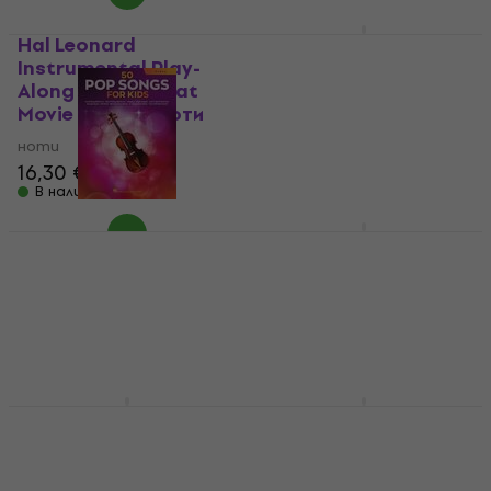
Hal Leonard
Hal Leonard 101
Instrumental Play-
Popular Songs for
Along Cello: Great
Viola ноти
Movie Themes ноти
ноти
ноти
23,10 €
23,90 €
16,30 €
В наличност
В наличност
Hal Leonard 50 Pop
Hal Leonard 101 Top
Songs for Kids for
Hits for Cello ноти
Viola ноти
ноти
ноти
32,80 €
33,90 €
15,50 €
15,90 €
В наличност
В наличност
Hal Leonard 101 Most
Hal Leonard 101 Hit
Beautiful Songs ноти
Songs ноти
ноти
ноти