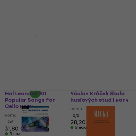
Franz Wohlfahrt 60
etud op. 45 ноти
Hal Leonard 101
Classical Themes for
ноти
Cello ноти
5
/5
16 €
17,90 €
ноти
В наличност
2
/5
17,40 €
19,90 €
- 13 %
В наличност
Hal Leonard 101
Václav Krůček Škola
Popular Songs for
husľových etud I ноти
Cello ноти
ноти
ноти
5
/5
28,20 €
28,90 €
2
/5
31,80 €
В наличност
В наличност