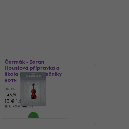
Čermák - Beran
Отстъпки
Houslová přípravka a
Micka - Micková Škola
škola pro začátečníky
hry na housle 1 ноти
ноти
ноти
ноти
5
/5
4,9
/5
10,80 €
12,90 €
- 16 %
13 €
14,90 €
В наличност
В наличност
Hal Leonard 101
Simple Songs for
Hal Leonard 101 Movie