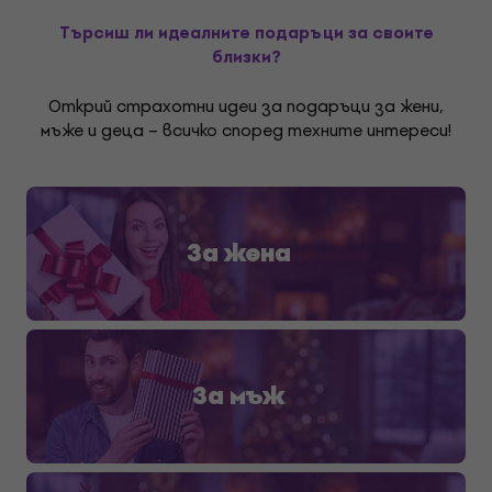
Търсиш ли идеалните подаръци за своите
близки?
Открий страхотни идеи за подаръци за жени,
мъже и деца – всичко според техните интереси!
За жена
За мъж