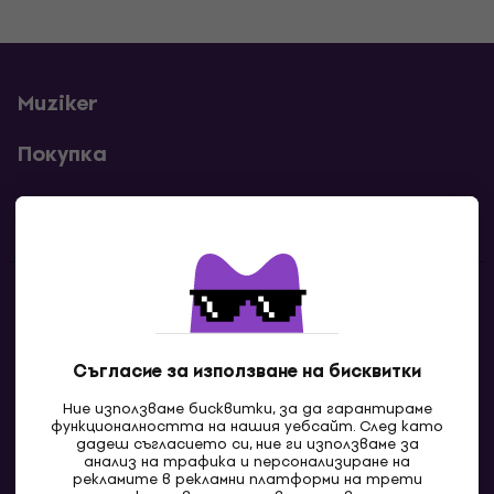
Muziker
Покупка
Полезни линкове
Контакти
Свържи се с нас
Съгласие за използване на бисквитки
Ние използваме бисквитки, за да гарантираме
функционалността на нашия уебсайт. След като
дадеш съгласието си, ние ги използваме за
анализ на трафика и персонализиране на
рекламите в рекламни платформи на трети