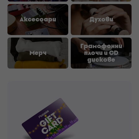
Aксесоари
Духови
Грамофонни
Мерч
плочи и CD
дискове