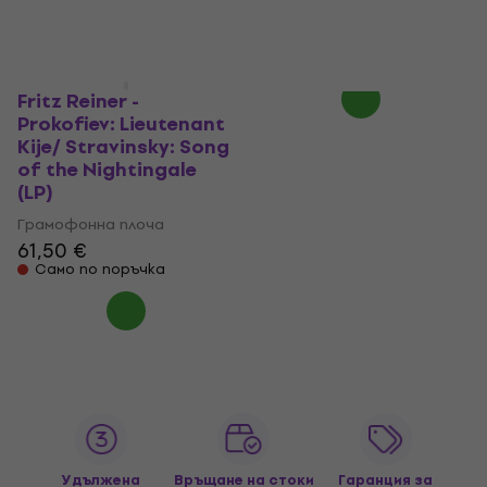
Грамофонна плоча
50,60 €
60,90 €
- 17 %
Само по поръчка
Fritz Reiner -
Prokofiev: Lieutenant
Kije/ Stravinsky: Song
of the Nightingale
(LP)
Грамофонна плоча
61,50 €
Само по поръчка
Удължена
Връщане на стоки
Гаранция за