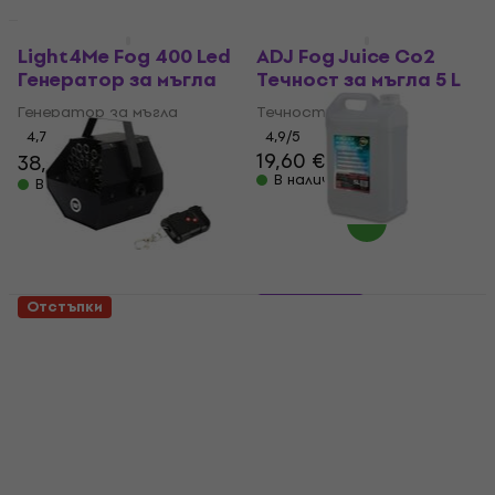
Отстъпки
Light4Me Fog 400 Led
ADJ Fog Juice Co2
Генератор за мъгла
Течност за мъгла 5 L
Генератор за мъгла
Течност за мъгла
4,7
/5
4,9
/5
19,60 €
38,50 €
45 €
- 14 %
В наличност
В наличност
2 варианта
Отстъпки
Light4Me BM1 IR
ADJ 2 medium 5L
Генератор за
Heavy
сапунени мехурчета
Течност за мъгла
Генератор за сапунени
4,8
/5
мехурчета
18,20 €
В наличност
4,3
/5
32 €
38,90 €
- 18 %