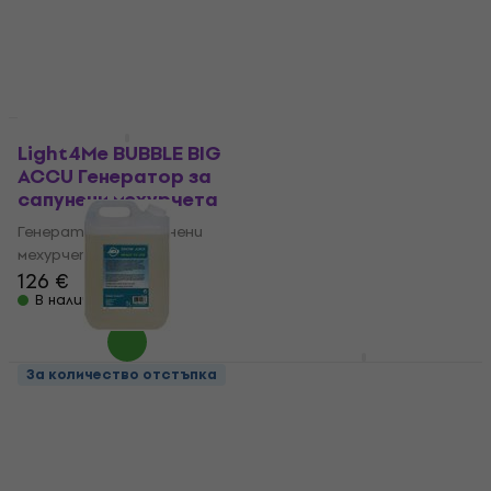
В наличност
В наличност
За количество отстъпка
Light4Me BUBBLE BIG
ADJ water based 5L
ACCU Генератор за
Течности за машини
сапунени мехурчета
за мъгла 5 L
Генератор за сапунени
Течности за машини за
мехурчета
мъгла
126 €
5
/5
21,20 €
22,90 €
В наличност
В наличност
Light4Me FOG LASER
За количество отстъпка
Генератор за мъгла
ADJ Snow 5L Течности
за машини за сняг
Генератор за мъгла
Течности за машини за
5
/5
99,60 €
сняг