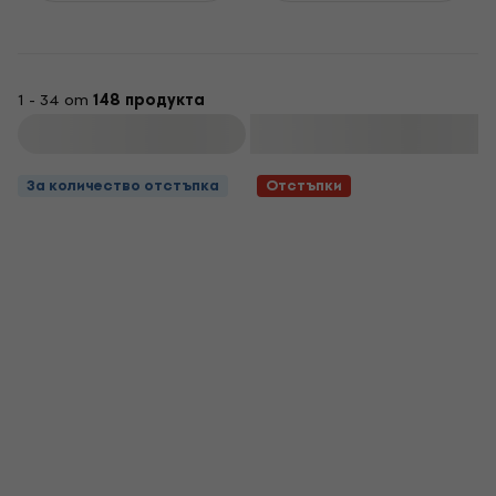
1 - 34 от
148 продукта
Филтриране
За количество отстъпка
Отстъпки