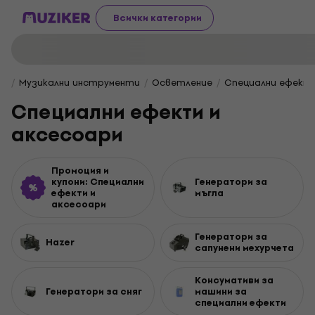
Всички категории
Музикални инструменти
Осветление
Специални ефекти
Специални ефекти и
аксесоари
Промоция и
купони: Специални
Генератори за
ефекти и
мъгла
аксесоари
Генератори за
Hazer
сапунени мехурчета
Консумативи за
Генератори за сняг
машини за
специални ефекти