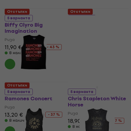
Отстъпки
Отстъпки
5 варианта
5 варианта
Biffy Clyro Big
Fleetwood Mac Circle
Imagination
Floral Logo
Риза
Риза
11,90 €
20,90 €
11,10 €
20,90 €
- 43 %
- 47 %
В наличност
В наличност
Отстъпки
Отстъпки
5 варианта
5 варианта
Ramones Concert
Chris Stapleton White
Horse
Риза
Риза
13,20 €
20,90 €
- 37 %
18,90 €
22,90 €
В наличност
- 17 %
В наличност