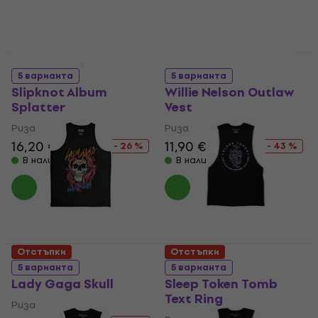
Отстъпки
Отстъпки
5 варианта
5 варианта
Slipknot Album
Willie Nelson Outlaw
Splatter
Vest
Риза
Риза
16,20 €
21,90 €
11,90 €
20,90 €
- 26 %
- 43 %
В наличност
В наличност
Отстъпки
Отстъпки
5 варианта
5 варианта
Lady Gaga Skull
Sleep Token Tomb
Text Ring
Риза