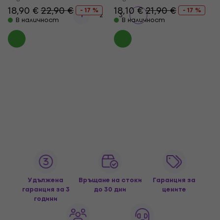
18,90 €
22,90 €
18,10 €
21,90 €
- 17 %
- 17 %
1
2
3
В наличност
В наличност
Удължена
Връщане на стоки
Гаранция за
гаранция за 3
до 30 дни
цените
години