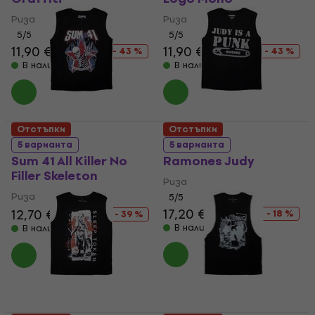
Риза
Риза
5
/5
5
/5
11,90 €
20,90 €
11,90 €
20,90 €
- 43 %
- 43 %
В наличност
В наличност
Отстъпки
Отстъпки
5 варианта
5 варианта
Sum 41 All Killer No
Ramones Judy
Filler Skeleton
Риза
Риза
5
/5
17,20 €
20,90 €
12,70 €
20,90 €
- 18 %
- 39 %
В наличност
В наличност