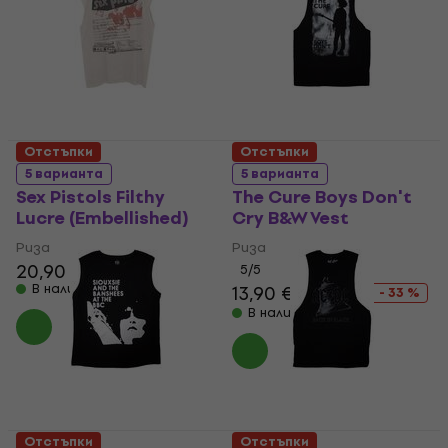
Отстъпки
Отстъпки
5 варианта
5 варианта
Sex Pistols Filthy
The Cure Boys Don't
Lucre (Embellished)
Cry B&W Vest
Риза
Риза
20,90 €
22,90 €
5
/5
В наличност
13,90 €
20,90 €
- 33 %
В наличност
Отстъпки
Отстъпки