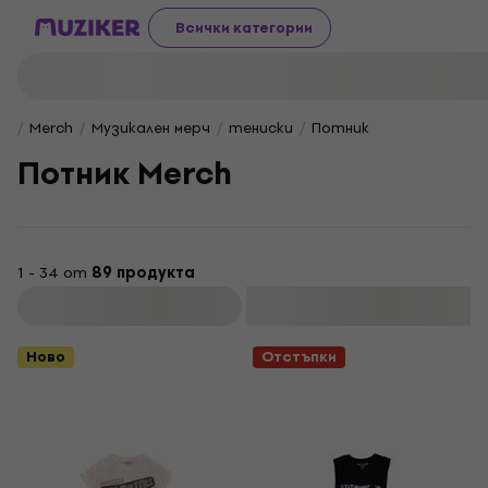
Всички категории
Merch
Музикален мерч
тениски
Потник
Потник Merch
1 - 34 от
89 продукта
Филтриране
Ново
Отстъпки