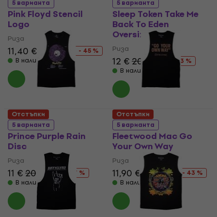
5 варианта
5 варианта
Pink Floyd Stencil
Sleep Token Take Me
Logo
Back To Eden
Oversized
Риза
Риза
11,40 €
20,90 €
- 45 %
12 €
20,90 €
В наличност
- 43 %
В наличност
Отстъпки
Отстъпки
5 варианта
5 варианта
Prince Purple Rain
Fleetwood Mac Go
Disc
Your Own Way
Риза
Риза
11 €
20,90 €
11,90 €
20,90 €
- 47 %
- 43 %
В наличност
В наличност