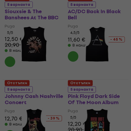
5 варианта
5 варианта
Siouxsie & The
AC/DC Back In Black
Banshees At The BBC
Bell
Риза
Риза
5
/5
4,5
/5
12,50 €
11,60 €
20,90 €
- 45 %
20,90 €
- 40 %
В наличност
В наличност
Отстъпки
Отстъпки
5 варианта
5 варианта
Johnny Cash Nashville
Pink Floyd Dark Side
Concert
Of The Moon Album
Риза
Риза
12,70 €
20,90 €
5
/5
- 39 %
12,20 €
В наличност
20,90 €
- 42 %