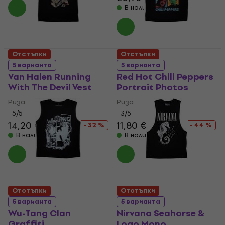
В наличност
Отстъпки
Отстъпки
5 варианта
5 варианта
Van Halen Running
Red Hot Chili Peppers
With The Devil Vest
Portrait Photos
Риза
Риза
5
/5
3
/5
14,20 €
20,90 €
11,80 €
20,90 €
- 32 %
- 44 %
В наличност
В наличност
Отстъпки
Отстъпки
5 варианта
5 варианта
Wu-Tang Clan
Nirvana Seahorse &
Graffiti
Logo Mono