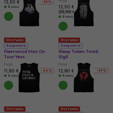
Риза
13,50 €
20,90 €
- 35 %
12,50 €
В наличност
20,90 €
- 40 %
В наличност
Отстъпки
Отстъпки
5 варианта
5 варианта
Fleetwood Mac On
Sleep Token Tomb
Tour Vest
Sigil
Риза
Риза
11,80 €
20,90 €
12,80 €
20,90 €
- 44 %
- 39 %
В наличност
В наличност
Отстъпки
Отстъпки