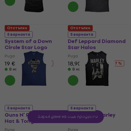
Отстъпки
Отстъпки
5 варианта
5 варианта
System of a Down
Def Leppard Diamond
Circle Star Logo
Star Halos
Риза
Риза
19 €
22,90 €
18,90 €
22,90 €
- 17 %
- 17 %
В наличност
В наличност
5 варианта
5 варианта
Guns N' Roses Top
Bob Marley Marley
Зареждане на още продукти
Hat & Tongue
B&W
Риза
Риза