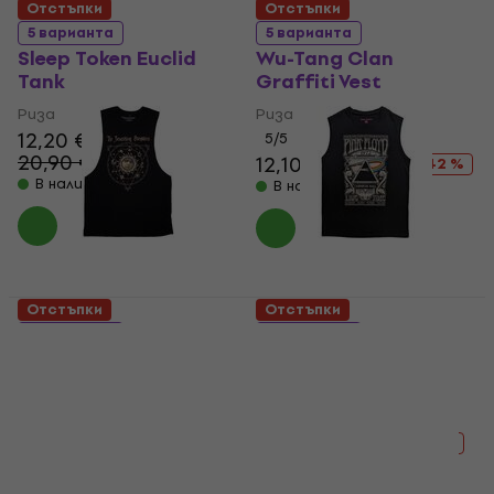
Отстъпки
Отстъпки
5 варианта
5 варианта
Sleep Token Euclid
Wu-Tang Clan
Tank
Graffiti Vest
Риза
Риза
12,20 €
5
/5
20,90 €
12,10 €
20,90 €
- 42 %
- 42 %
В наличност
В наличност
Отстъпки
Отстъпки
5 варианта
5 варианта
The Smashing
Pink Floyd Carnegie
Pumpkins Celestial
Hall Poster Tank
Sun
Риза
Риза
19,30 €
21,90 €
- 12 %
11,80 €
20,90 €
В наличност
- 44 %
В наличност