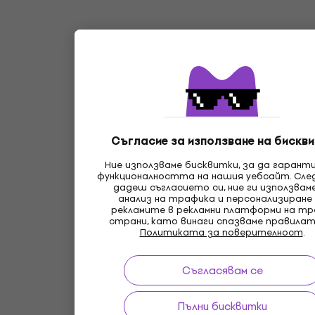
Съгласие за използване на бискви
Ние използваме бисквитки, за да гарант
функционалността на нашия уебсайт. Сле
дадеш съгласието си, ние ги използвам
анализ на трафика и персонализиране
рекламите в рекламни платформи на т
страни, като винаги спазваме правилат
Политиката за поверителност
.
Съгласявам се
Пълни бисквитки