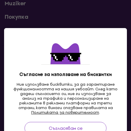
Muziker
Покупка
Полезни линкове
Контакти
Свържи се с нас
Съгласие за използване на бисквитки
Ние използваме бисквитки, за да гарантираме
функционалността на нашия уебсайт. След като
дадеш съгласието си, ние ги използваме за
анализ на трафика и персонализиране на
рекламите в рекламни платформи на трети
страни, като винаги спазваме правилата на
Политиката за поверителност
.
Съгласявам се
MK