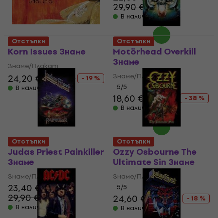
29,90 €
- 24 %
В наличност
Отстъпки
Отстъпки
Korn Issues Знаме
Motörhead Overkill
Знаме
Знаме/Плакат
Знаме/Плакат
24,20 €
29,90 €
- 19 %
5
/5
В наличност
18,60 €
29,90 €
- 38 %
В наличност
Отстъпки
Отстъпки
Judas Priest Painkiller
Ozzy Osbourne The
Знаме
Ultimate Sin Знаме
Знаме/Плакат
Знаме/Плакат
23,40 €
5
/5
29,90 €
24,60 €
29,90 €
- 22 %
- 18 %
В наличност
В наличност