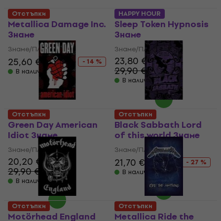
Отстъпки
HAPPY HOUR
Metallica Damage Inc.
Sleep Token Hypnosis
Знаме
Знаме
Знаме/Плакат
Знаме/Плакат
23,80 €
25,60 €
29,90 €
- 14 %
29,90 €
- 20 %
В наличност
В наличност
Отстъпки
Отстъпки
Green Day American
Black Sabbath Lord
Idiot Знаме
of this world Знаме
Знаме/Плакат
Знаме/Плакат
20,20 €
21,70 €
29,90 €
- 27 %
29,90 €
- 32 %
В наличност
В наличност
Отстъпки
Отстъпки
Motörhead England
Metallica Ride the