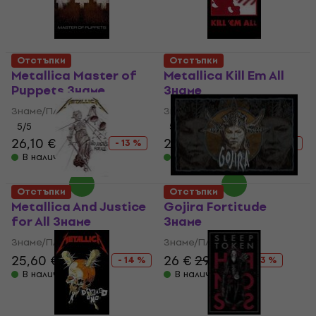
Отстъпки
Отстъпки
Metallica Master of
Metallica Kill Em All
Puppets Знаме
Знаме
Знаме/Плакат
Знаме/Плакат
5
/5
5
/5
26,10 €
29,90 €
24,30 €
29,90 €
- 13 %
- 19 %
В наличност
В наличност
Отстъпки
Отстъпки
Metallica And Justice
Gojira Fortitude
for All Знаме
Знаме
Знаме/Плакат
Знаме/Плакат
25,60 €
29,90 €
26 €
29,90 €
- 14 %
- 13 %
В наличност
В наличност