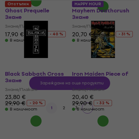
Отстъпки
HAPPY HOUR
Ghost Prequelle
Mayhem Deathcrush
Знаме
Знаме
Знаме/Плакат
Знаме/Плакат
17,90 €
29,90 €
20,70 €
29,90 €
- 40 %
- 31 %
В наличност
В наличност
Black Sabbath Cross
Iron Maiden Piece of
Знаме
Mind Знаме
Зареждане на още продукти
Знаме/Плакат
Знаме/Плакат
23,80 €
20,40 €
29,90 €
29,90 €
- 20 %
- 32 %
1
2
3
В наличност
В наличност