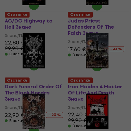
Отстъпки
Отстъпки
AC/DC Highway to
Judas Priest
Hell Знаме
Defenders Of The
Faith Знаме
Знаме/Плакат
22,80 €
Знаме/Плакат
29,90 €
- 24 %
17,60 €
29,90 €
- 41 %
В наличност
В наличност
Отстъпки
Отстъпки
Dark Funeral Order Of
Iron Maiden A Matter
The Black Hordes
Of Life And Death
Знаме
Знаме
Знаме/Плакат
Знаме/Плакат
22,40 €
22,90 €
29,90 €
- 23 %
29,90 €
- 25 %
В наличност
В наличност