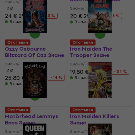
Знаме/Плакат
Знаме/Плакат
5
/5
24 €
29,90 €
20 €
29,90 €
- 20 %
- 33 %
В наличност
В наличност
Отстъпки
Отстъпки
Ozzy Osbourne
Iron Maiden The
Blizzard Of Ozz Знаме
Trooper Знаме
Знаме/Плакат
Знаме/Плакат
5
/5
19,80 €
29,90 €
- 34 %
25,80 €
29,90 €
- 14 %
В наличност
В наличност
Отстъпки
Отстъпки
Motörhead Lemmys
Iron Maiden Killers
Bass Знаме
Знаме
Знаме/Плакат
Знаме/Плакат