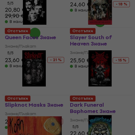
5
/5
24,60 €
29,90 €
- 18 %
20,80 €
В наличност
29,90 €
- 30 %
В наличност
Отстъпки
Отстъпки
Queen Faces Знаме
Slayer South of
Heaven Знаме
Знаме/Плакат
Знаме/Плакат
5
/5
23,60 €
29,90 €
25,50 €
29,90 €
- 21 %
- 15 %
В наличност
В наличност
Отстъпки
Отстъпки
Slipknot Masks Знаме
Dark Funeral
Baphomet Знаме
Знаме/Плакат
Знаме/Плакат
25,10 €
29,90 €
- 16 %
5
/5
В наличност
22,60 €