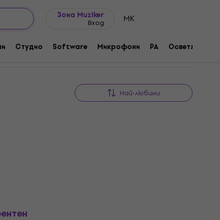
Идеи за подарък
FAQ
Muziker Блог
Зона Muziker
MK
Вход
ни
Студио
Software
Микрофони
PA
Осветление
Най-любими
рентен