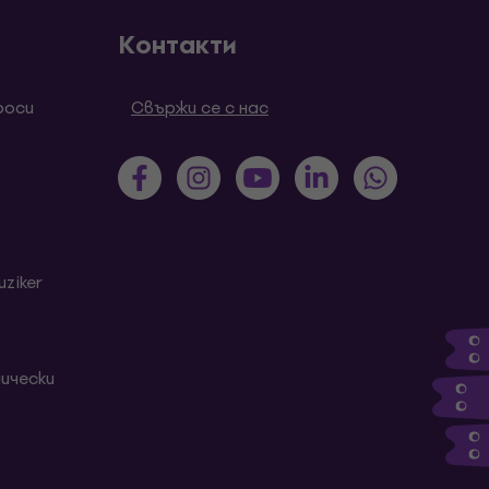
Контакти
роси
Свържи се с нас
ziker
ически