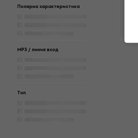
Полярна характеристика
MP3 / линия вход
Tип