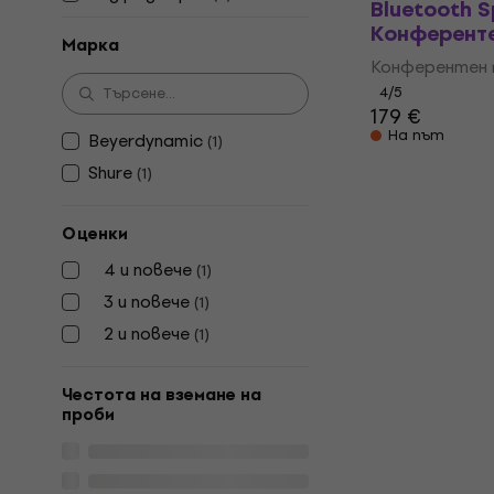
Bluetooth 
Конферент
Марка
Конферентен 
4
/5
179 €
На път
Beyerdynamic
(
1
)
Shure
(
1
)
Оценки
4 и повече
(
1
)
3 и повече
(
1
)
2 и повече
(
1
)
Честота на вземане на
проби