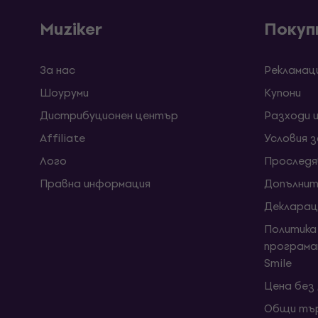
Muziker
Покуп
За нас
Рекламац
Шоуруми
Kупони
Дистрибуционен център
Разходи 
Affiliate
Условия 
Лого
Проследя
Правна информация
Допълнит
Декларац
Политика
програма
Smile
Цена без
Общи тър