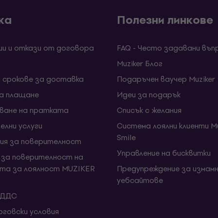
ка
Полезни линкове
ии и откази от договора
FAQ - Често задавани въп
Muziker Блог
и срокове за доставка
Подаръчен ваучер Muziker
за плащане
Идеи за подарък
ване на пратката
Списък с желания
елни услуги
Система лоялни клиенти Mu
Smile
ия за поверителност
Управление на бисквитки
 за поверителност на
та за лоялност MUZIKER
Предупреждение за измамн
уебсайтове
 ДДС
говски условия