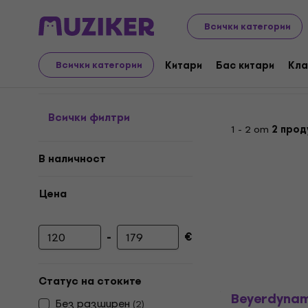
Музикални инструменти
Микрофони
Конферентни
Всички категории
Конферентни микрофо
Китари
Бас китари
Кла
Всички категории
Всички филтри
1 - 2 от
2 прод
В наличност
Цена
-
€
Минимална цена
Максимална цена
Статус на стоките
Beyerdynam
Без pазширен
(
2
)