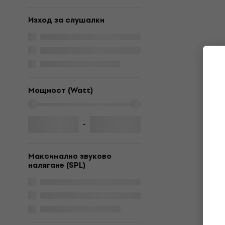
Изход за слушалки
Мощност (Watt)
-
Максимално звуково
налягане (SPL)