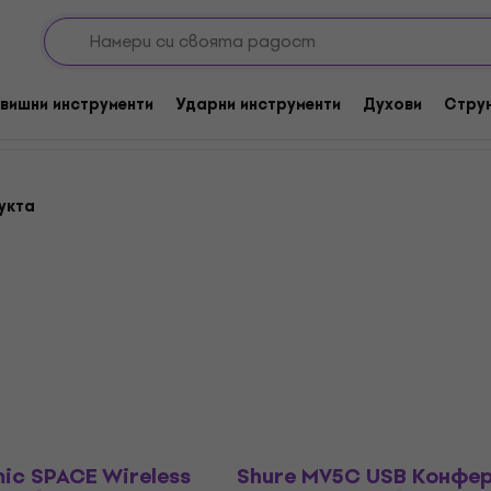
 микрофони
ни
вишни инструменти
Ударни инструменти
Духови
Стру
укта
ic SPACE Wireless
Shure MV5C USB Конфе