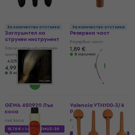
GEWA 409100
Latone LN162-C
За количество отстъпка
За количество отстъпка
Заглушител на
Резервна част
струнен инструмент
Резервна част
Заглушител на струнен
1,89 €
инструмент
В наличност
4,3
/5
4,99 €
В наличност
GEWA 450920 Лък
Valencia VTH100-3/4
коса
Резервна част
Лък коса
Резервна част
5
/5
15,76 €
с код
MUZMUZ-20
2,04 €
с код
MUZMUZ-30