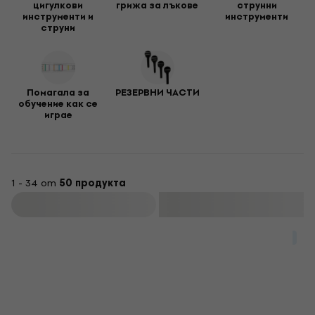
цигулкови
грижа за лъкове
струнни
инструменти и
инструменти
струни
Помагала за
РЕЗЕРВНИ ЧАСТИ
обучение как се
играе
1 - 34 от
50 продукта
Филтриране
За количество отстъпка