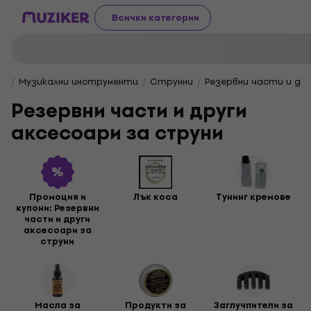
Всички категории
Музикални инструменти
Струнни
Резервни части и др
Резервни части и други
аксесоари за струни
Промоция и
Лък коса
Тунинг кремове
купони: Резервни
части и други
аксесоари за
струни
Масла за
Продукти за
Заглучпители за