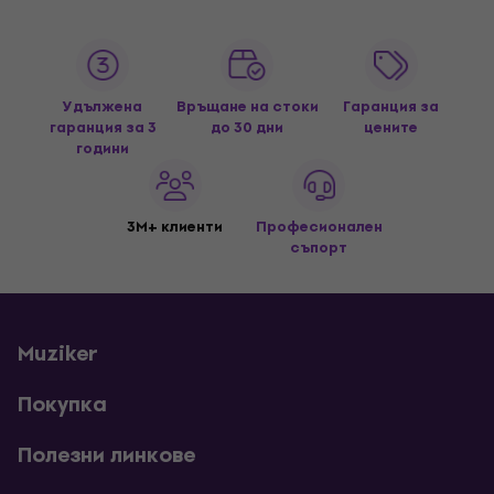
Удължена
Връщане на стоки
Гаранция за
гаранция за 3
до 30 дни
цените
години
3M+ клиенти
Професионален
съпорт
Muziker
Покупка
Полезни линкове