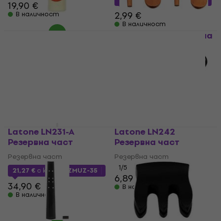
19,90 €
2,99 €
В наличност
В наличност
Pirastro 9129 масло
Latone LN09 Резервна
част
масло
Резервна част
4,8
/5
4,79 €
4,89 €
18,80 €
с код
MUZMUZ-25
В наличност
25,60 €
В наличност
Latone LN231-A
Latone LN242
Резервна част
Резервна част
Резервна част
Резервна част
1
/5
21,27 €
с код
MUZMUZ-35
6,89 €
34,90 €
В наличност
В наличност