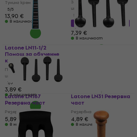
Заглушител на струнен
Тунинг крем
инструмент
5
/5
13,90 €
5
/5
В наличност
6,49 €
с код
MUZMUZ-10
7,39 €
В наличност
Latone LN11-1/2
Latone B01 Резервна
Помощ за обучение
част
как се играе
Резервна част
Помощ за обучение как се
4,89 €
играе
В наличност
1
/5
3,89 €
В наличност
Latone LN167
Latone LN31 Резервна
Резервна част
част
Резервна част
Резервна част
5,89 €
4,89 €
В наличност
В наличност