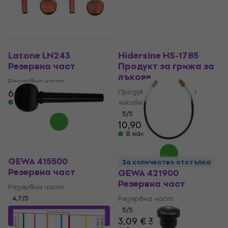
За количество отстъпка
Latone LN243
Hidersine HS-1785
Резервна част
Продукт за грижа за
лъкове
Резервна част
6,99 €
Продукт за грижа за
В наличност
лъкове
5
/5
10,90 €
В наличност
GEWA 415500
За количество отстъпка
Резервна част
GEWA 421900
Резервна част
Резервна част
4,7
/5
Резервна част
5
/5
10,78 €
с код
MUZMUZ-
3,09 €
3,69 €
20