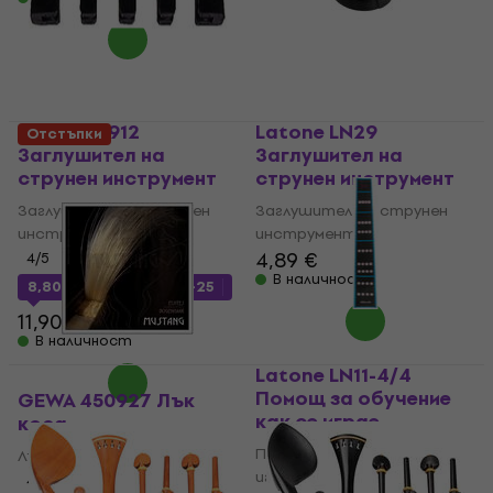
GEWA 411912
Latone LN29
Отстъпки
Заглушител на
Заглушител на
струнен инструмент
струнен инструмент
Заглушител на струнен
Заглушител на струнен
инструмент
инструмент
4,89 €
4
/5
В наличност
8,80 €
с код
MUZMUZ-25
11,90 €
В наличност
Latone LN11-4/4
Помощ за обучение
GEWA 450927 Лък
как се играе
коса
Помощ за обучение как се
Лък коса
играе
4,5
/5