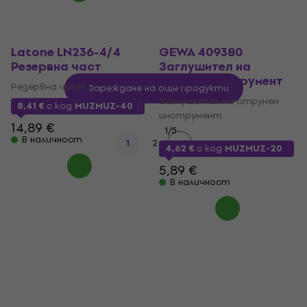
Latone LN236-4/4
GEWA 409380
Резервна част
Заглушител на
струнен инструмент
Резервна част
Зареждане на още продукти
Заглушител на струнен
8,41 €
с код
MUZMUZ-40
инструмент
14,89 €
1
/5
В наличност
1
2
4,62 €
с код
MUZMUZ-20
5,89 €
В наличност