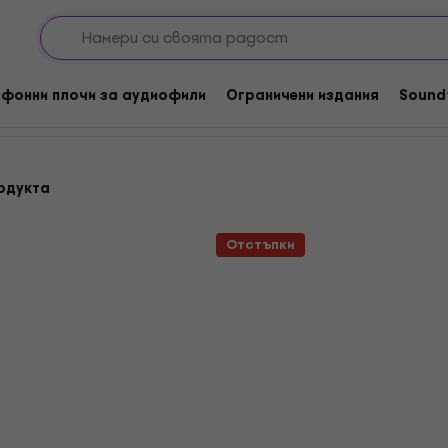
плочи
Винилова чанта / калъф
ъф
фонни плочи за аудиофили
Ограничени издания
Sound
одукта
Отстъпки
Ново