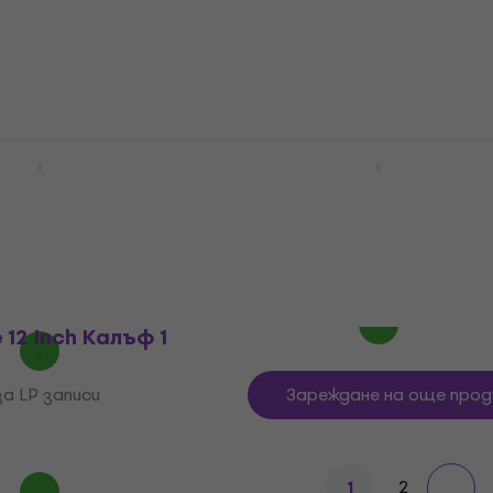
а LP записи
Чанта/калъф за LP записи
4,4
/5
0 €
49,30 €
72,90 €
- 38 %
- 32 %
В наличност
my Vinyl Gatefold
Reloop 7'' 150 Калъф Bl
AC026 AA LP
Чанта/калъф за LP записи
3
/5
а LP записи
108,57 €
с код
MUZMUZ-15
UZMUZ-5
129 €
В наличност
 12 Inch Калъф 1
а LP записи
Зареждане на още прод
2
1