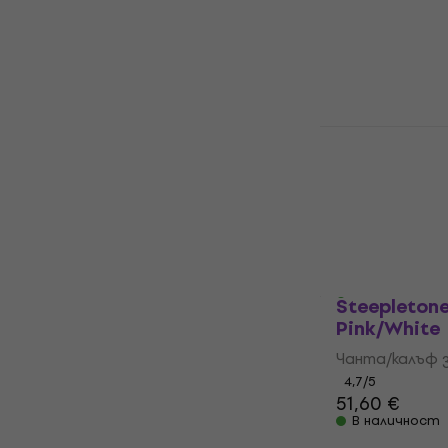
Чанта/калъф з
4,4
/5
45,30 €
72,9
В наличност
Audio Anato
Outer PVC 
корици 50
Чанта/калъф з
63,50 €
с код
M
68,90 €
В наличност
Steepletone
Pink/White
Чанта/калъф з
4,7
/5
51,60 €
В наличност