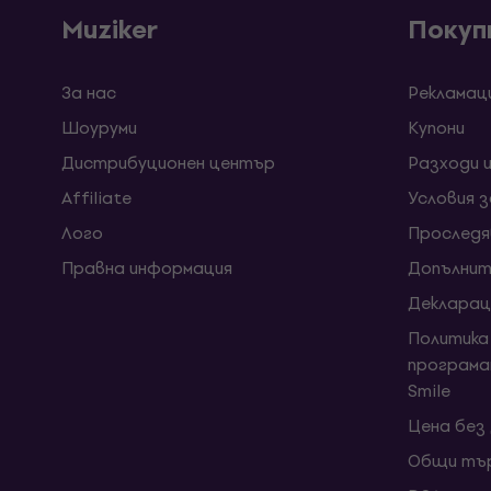
Muziker
Покуп
За нас
Рекламац
Шоуруми
Kупони
Дистрибуционен център
Разходи 
Affiliate
Условия 
Лого
Проследя
Правна информация
Допълнит
Декларац
Политика
програма
Smile
Цена без
Общи тър