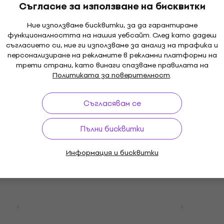
Съгласие за използване на бисквитки
Чанта/калъф за LP записи
4,7
/5
Ние използваме бисквитки, за да гарантираме
58 €
функционалността на нашия уебсайт. След като дадеш
В наличност
съгласието си, ние ги използваме за анализ на трафика и
персонализиране на рекламите в рекламни платформи на
трети страни, като винаги спазваме правилата на
Политиката за поверителност
.
Steepletone 12 Inch Кал
HAPPY HOUR
Black/White
GPO71341 Калъф 1
Съгласявам се
Чанта/калъф за LP записи
4,7
/5
а LP записи
Пълни бисквитки
63,30 €
В наличност
0 €
- 32 %
Информация и бисквитки
GPO71419 Калъф 1
GPO Retro GPO-18 Калъ
en
Blue