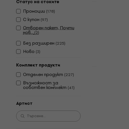
Статус на стоките
Отстъпки
Electric Li
Промоции
(
178
)
Time (LP)
С купон
(
97
)
Грамофонна п
Отворен пакет, Почти
нов...
(
2
)
4,8
/5
14,70 €
20,9
Без pазширен
(
225
)
В наличност
Ново
(
3
)
Комплект продукти
Отстъпки
Отделен продукт
(
227
)
King Crimso
The Crimson
Възможност за
собствен комплект
(
41
)
Грамофонна п
5
/5
Артист
34,40 €
42,9
В наличност