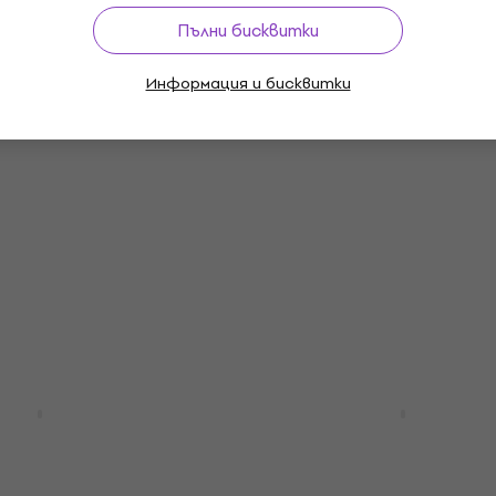
В наличност
Пълни бисквитки
Отстъпки
Информация и бисквитки
 - Crime Of The
Foreigner - 4 (LP)
th Anniversary
Грамофонна плоча
)
5
/5
лоча
53,75 €
с код
MUZMUZ-25
75,90 €
0 €
- 15 %
В наличност
LIMITED EDITION
n - Three Of A
Budgie - Bandolier (Reis
r (Steven Wilson &
(LP)
p Mixes)
Грамофонна плоча
y Edition) (200g)
4,8
/5