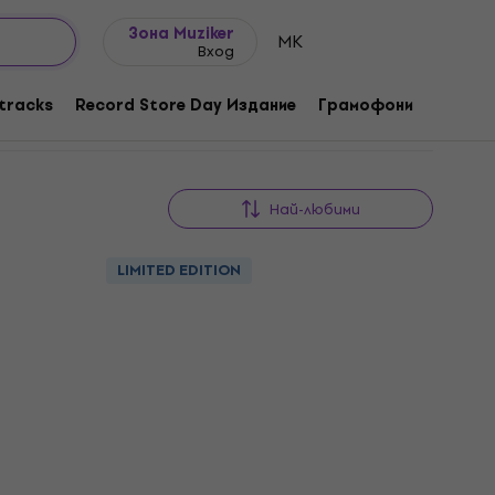
Идеи за подарък
FAQ
Muziker Блог
Зона Muziker
MK
Вход
tracks
Record Store Day Издание
Грамофони
Музика
Най-любими
LIMITED EDITION