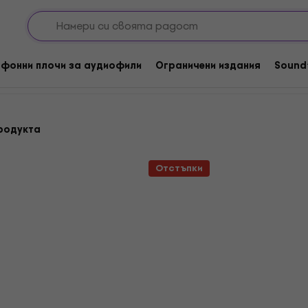
диофили
Rock
аудиофили - Rock
фонни плочи за аудиофили
Ограничени издания
Sound
родукта
Отстъпки