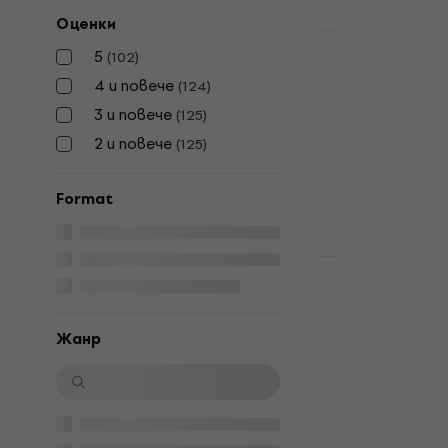
Оценки
Отстъпки
5
(
102
)
Roger Wate
4 и повече
Death (200 
(
124
)
3 и повече
(
125
)
Грамофонна п
2 и повече
5
/5
(
125
)
135 €
159 €
В наличност
Format
Отстъпки
The Beatles 
(Half Speed
Жанр
Грамофонна п
5
/5
32,70 €
44,9
В наличност