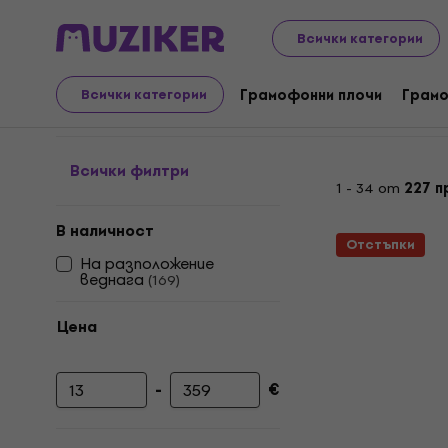
LP плочи и компактдискове
Грамофонни плочи за ау
Всички категории
Грамофонни плочи за 
Грамофонни плочи
Грамо
Всички категории
Всички филтри
1 - 34 от
227 п
В наличност
Отстъпки
На разположение
веднага
(
169
)
Цена
-
€
Минимална цена
Максимална цена