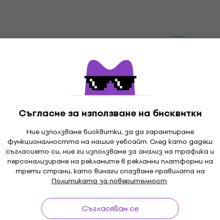
87,90 €
В наличност
Отстъпки
o Tulsa And Back
Supertramp - Crime Of 
 + CD)
Century (180g) (Half Sp
Mastered) (LP)
лоча
Грамофонна плоча
0 €
5
/5
- 15 %
32,40 €
37,90 €
- 15 %
Съгласие за използване на бисквитки
В наличност
Ние използваме бисквитки, за да гарантираме
LIMITED EDITION
функционалността на нашия уебсайт. След като дадеш
n - Larks' Tongues
The Clash - Combat Roc
съгласието си, ние ги използваме за анализ на трафика и
персонализиране на рекламите в рекламни платформи на
0g) (LP)
(Limited Edition) (Reissu
трети страни, като винаги спазваме правилата на
(Green Coloured) (LP)
лоча
Политиката за поверителност
.
Грамофонна плоча
5
/5
- 26 %
Съгласявам се
23,10 €
29,90 €
- 23 %