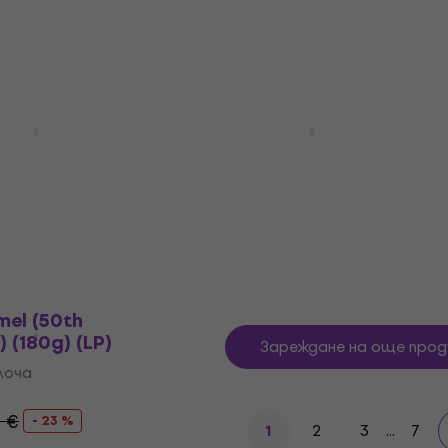
28,90 €
35,90 €
- 20 %
лоча
В наличност
90 €
- 21 %
 Passion & Warfare
The Cars - Cars (LP)
Грамофонна плоча
лоча
57,70 €
59,90 €
В наличност
- 26 %
mel (50th
 (180g) (LP)
Зареждане на още прод
лоча
0 €
- 23 %
2
3
...
7
1