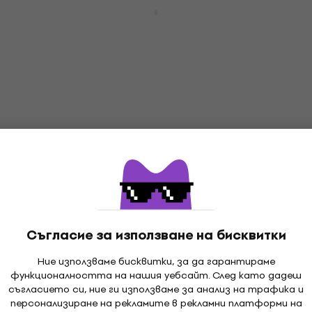
Elixir 16052 Nanoweb 12-53 Струни за
акустична китара
Струни за акустична китара
4,9
/5
16,50 €
18,90 €
- 13 %
В наличност
Отстъпки
Behringer U-Phoria UMC404HD USB
аудио интерфейс
USB аудио интерфейс
4,8
/5
88,60 €
98,90 €
- 10 %
В наличност
Съгласие за използване на бисквитки
Ние използваме бисквитки, за да гарантираме
HAPPY HOUR
функционалността на нашия уебсайт. След като дадеш
Elixir 16002 Nanoweb 10-47 Струни за
съгласието си, ние ги използваме за анализ на трафика и
акустична китара
персонализиране на рекламите в рекламни платформи на