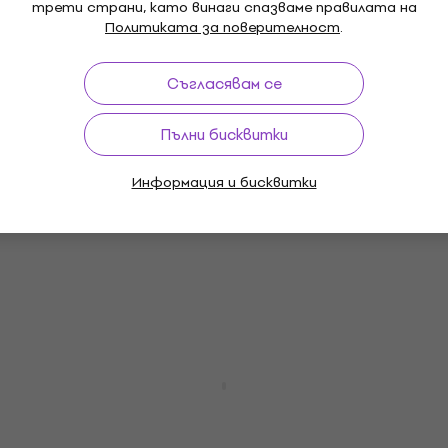
трети страни, като винаги спазваме правилата на
Струни за акустична китара
Политиката за поверителност
.
4,8
/5
16,10 €
18,90 €
- 15 %
Съгласявам се
В наличност
Пълни бисквитки
Отстъпки
Shamann 6" 11 Notes D5-Major Gold
Информация и бисквитки
Tongue Drum
Tongue Drum
4,7
/5
28,90 €
В наличност
Отстъпки
Audio-Technica ATH-M20x Студийни
слушалки
Студийни слушалки
4,7
/5