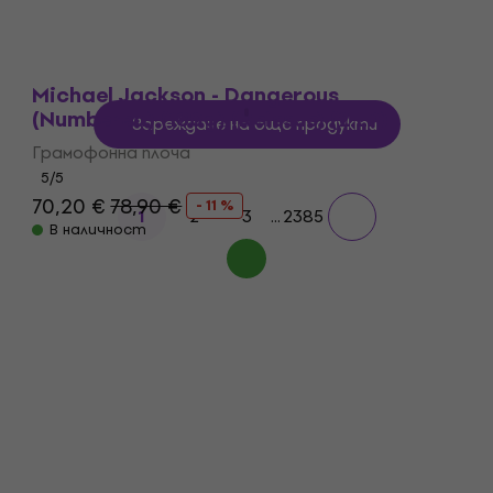
Michael Jackson - Dangerous
(Numbered) (180g) (Reissue) (2 LP)
Зареждане на още продукти
Грамофонна плоча
5
/5
70,20 €
78,90 €
- 11 %
2
3
...
2385
1
В наличност