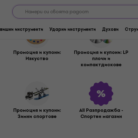
вишни инструменти
Ударни инструменти
Духови
Стру
Промоция и купони:
Промоция и купони: LP
Изкуство
плочи и
компактдискове
Промоция и купони:
All Разпродажба -
Зимни спортове
Спортен магазин