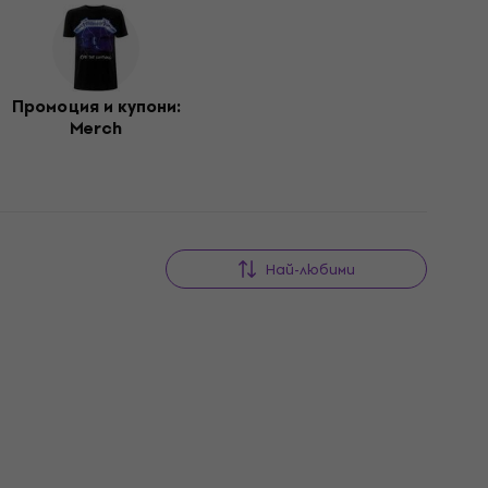
Промоция и купони:
Merch
Най-любими
Отстъпки