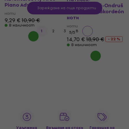
Piano Adventure ноти
Machalíčková-Ondruš
Зареждане на още продукти
Škola hry na akordeón
ноти
ноти
9,29 €
10,90 €
В наличност
ноти
...
1
2
3
8
5
/5
14,70 €
18,90 €
- 22 %
В наличност
Удължена
Връщане на стоки
Гаранция за