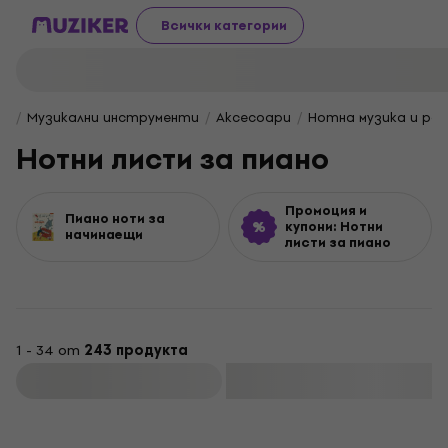
Всички категории
Музикални инструменти
Aксесоари
Нотна музика и ра
Нотни листи за пиано
Промоция и
Пиано ноти за
купони: Нотни
начинаещи
листи за пиано
1 - 34 от
243 продукта
Филтриране