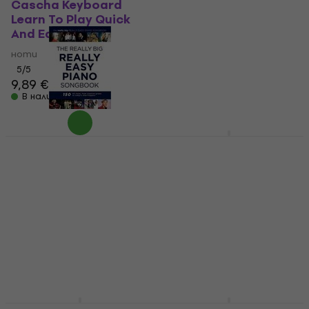
Cascha Keyboard
Wise Publications
Learn To Play Quick
Really Easy Piano:
And Easy ноти
Coldplay ноти
ноти
ноти
5
/5
4,8
/5
9,89 €
16,90 €
В наличност
В наличност
Wise Publications The
Wise Publications
Really Big Really Easy
Really Easy Piano: Film
Piano Songbook ноти
Themes ноти
ноти
ноти
5
/5
4,8
/5
48,50 €
12,80 €
В наличност
В наличност