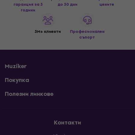
гаранция за 3
до 30 дни
цените
години
3M+ клиенти
Професионален
съпорт
Muziker
Покупка
Полезни линкове
Контакти