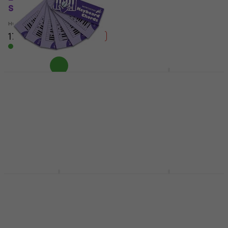
ноти
Songs ноти
ноти
ноти
5
/5
17,20 €
20,90 €
- 18 %
24,90 €
В наличност
В наличност
Wise Publications
Wise Publications
Notecracker ноти
Really Easy Piano:
Michael Jackson ноти
ноти
ноти
5
/5
3,99 €
4,39 €
4,8
/5
В наличност
13,10 €
В наличност
Hal Leonard Really
Chester Music Film
Easy Piano: 40 ABBA
Music ноти
Songs ноти
ноти
ноти
5
/5
30 €
5
/5