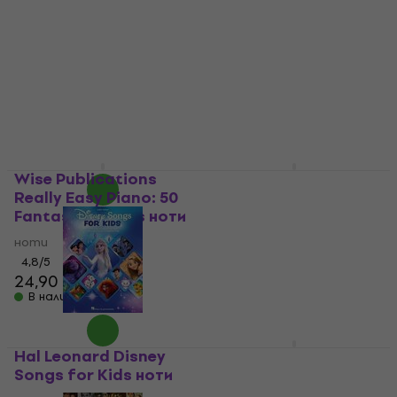
Johann Strauss U
Hal Leonard First 50
krále valčíku (10
Disney Songs ноти
nejoblíbenějších
ноти
valčíků pro klavír v
38,80 €
snadném slohu) ноти
В наличност
ноти
5
/5
8,79 €
В наличност
Wise Publications
Hal Leonard Really
Really Easy Piano: 50
Easy Piano: The
Fantastic Songs ноти
Beatles Collection
ноти
ноти
ноти
4,8
/5
24,90 €
24,90 €
В наличност
В наличност
Hal Leonard Disney
Hal Leonard Europe
Songs for Kids ноти
Really Easy Piano: All-
Time Hits ноти