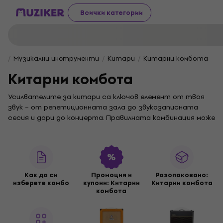
Всички категории
Музикални инструменти
Китари
Китарни комбота
Китарни комбота
Усилвателите за китари са ключов елемент от твоя
звук – от репетиционната зала до звукозаписната
сесия и дори до концерта. Правилната комбинация може
да подчертае характера, цвета и силата на музиката
ти. Избери правилния за твоя стил, сила на звука и
усещане.
Транзисторните усилватели
са надеждни, леки и често
по-достъпни – идеални за начинаещи и напреднали
Как да си
Промоция и
Разопакованo:
изберете комбо
купони: Китарни
Китарни комбота
китаристи, които търсят надеждна
комбота
производителност. Ако жадуваш за топъл, естествен
звук с автентичен драйв,
ламповите усилватели
ще те
спечелят със своята динамика и характер.