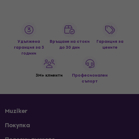
Удължена
Връщане на стоки
Гаранция за
гаранция за 3
до 30 дни
цените
години
3M+ клиенти
Професионален
съпорт
Muziker
Покупка