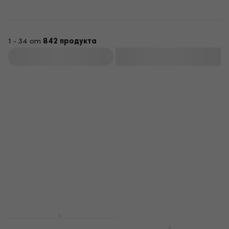
Независимо дали свириш блус, рок, джаз или метъл – с
правилната комбинация твоят тон ще изпъкне.
1 - 34 от
842 продукта
Филтриране
Ново
Revoltage RV-20R
За количество отстъпка