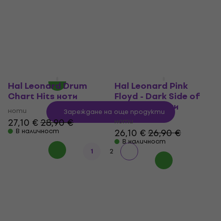
Songs: The Easiest
Drum Control ноти
Easy Drum Songbook
ноти
Ever ноти
32 €
33,90 €
ноти
В наличност
30,20 €
33,90 €
В наличност
Hal Leonard Drum
Hal Leonard Pink
Chart Hits ноти
Floyd - Dark Side of
the Moon ноти
ноти
Зареждане на още продукти
27,10 €
28,90 €
ноти
В наличност
26,10 €
26,90 €
В наличност
1
2