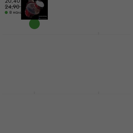
20,40 €
16,50 €
24,90 €
- 18 %
В наличност
В наличност
Hal Leonard
Hal Leonard Drum
FastTrack: Drums
Play-Along Volume 32:
Method 2 ноти
Songs for Beginners
ноти
ноти
ноти
5
/5
13,40 €
1
/5
В наличност
22,10 €
В наличност
Rock School Drums
Hal Leonard Drum
Grade 4 ноти
Play-Along Volume 42:
Easy Rock Songs ноти
ноти
23,30 €
24,90 €
ноти
В наличност
1
/5
21,50 €