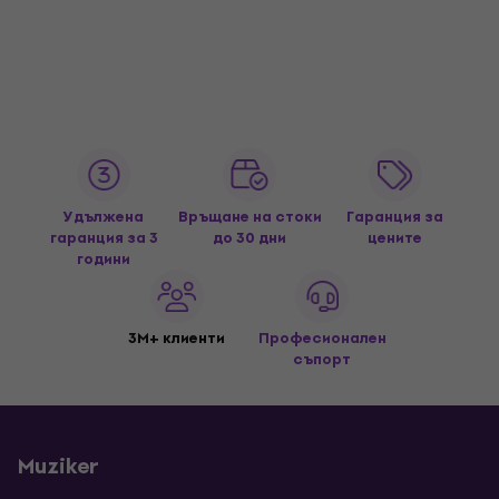
Удължена
Връщане на стоки
Гаранция за
гаранция за 3
до 30 дни
цените
години
3M+ клиенти
Професионален
съпорт
Muziker