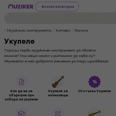
Всички категории
Музикални инструменти
Китари
Укулеле
Укулеле
Търсиш първи музикален инструмент за своето
мъниче? Или нещо малко и ритмично за себе си?
Укулелето е най-доброто решение за тези изисквания.
Прочети нататък, а ние ще ти помогнем да се
ориентираш в широката гама.
Какво е укулеле?
Укулелето е музикален инструмент от семейството на
Как да не се
Укулеле за
Отстъпки Укулеле
китарите. Произхожда от Хавай и се използва най-
объркаме при
начинаещи
често в съвременната и народната музика. На него се
избора на укулеле
свири или с плектър (перце), или с пръсти.
С времето инструментът е придобил няколко
разновидности. Те се различават главно по звук и