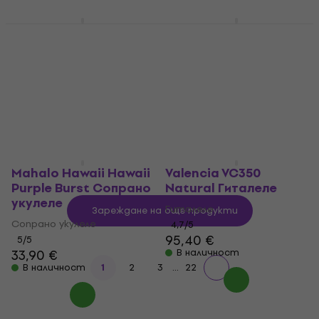
Mahalo MH2-TBU
Mahalo MS1TRD
Trans Blue Концертно
Transparent Red
укулеле
Сопрано укулеле
Концертно укулеле
Сопрано укулеле
4,6
/5
4,7
/5
50,40 €
23,90 €
В наличност
В наличност
Mahalo Hawaii Hawaii
Valencia VC350
Purple Burst Сопрано
Natural Гиталеле
укулеле
Гиталеле
Зареждане на още продукти
Сопрано укулеле
4,7
/5
95,40 €
5
/5
33,90 €
В наличност
...
В наличност
1
2
3
22