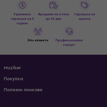
Удължена
Връщане на стоки
Гаранция за
гаранция за 3
до 30 дни
цените
години
3M+ клиенти
Професионален
съпорт
Muziker
Покупка
Полезни линкове