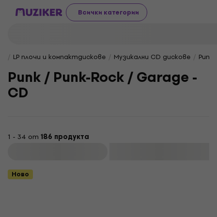
Всички категории
LP плочи и компактдискове
Музикални CD дискове
Punk 
Punk / Punk-Rock / Garage -
CD
1 - 34 от
186 продукта
Филтриране
Ново