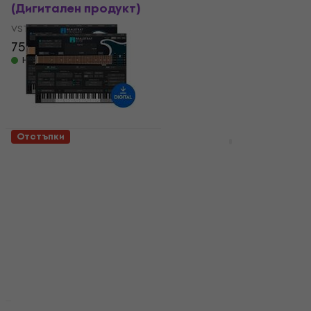
(Дигитален продукт)
Library Synchron
Brass Standard
VST Instrument
(Дигитален продукт)
75,10 €
159 €
- 53 %
VST Instrument
Налично за изтегляне
367 €
589 €
- 38 %
Налично за изтегляне
Отстъпки
HAPPY HOUR
MusicLab RealStrat 6
EastWest Sounds
(Дигитален продукт)
Ancient Kingdom
(Дигитален продукт)
VST Instrument
VST Instrument
99,20 €
171 €
- 42 %
4
/5
Налично за изтегляне
74 €
212 €
- 65 %
Налично за изтегляне
Отстъпки
Отстъпки