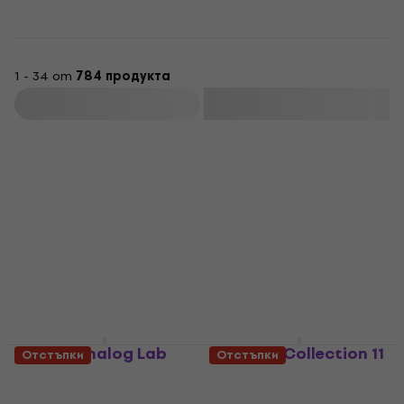
1 - 34 от
784 продукта
Филтриране
Arturia Analog Lab
Arturia V Collection 11
Отстъпки
Отстъпки
Pro (Дигитален
Pro (Дигитален
продукт)
продукт)