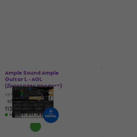
Rave Generation
Vienna Symphonic
Knock (Дигитален
Library Synchron Solo
продукт)
Violin 1 Standard
(Дигитален продукт)
VST Instrument
VST Instrument
55,90 €
68,80 €
- 19 %
5
/5
Налично за изтегляне
178 €
225 €
- 21 %
Налично за изтегляне
Отстъпки
HAPPY HOUR
Ample Sound Ample
Cherry Audio CR-78
Guitar L - AGL
Drum Machine
(Дигитален продукт)
(Дигитален продукт)
VST Instrument
VST Instrument
5
/5
35,90 €
52,20 €
- 31 %
113 €
175 €
- 35 %
Налично за изтегляне
Налично за изтегляне