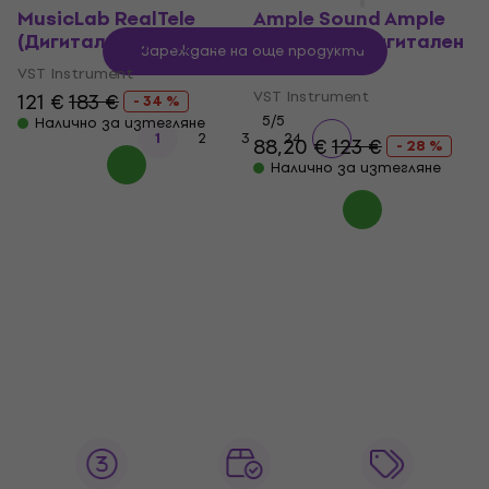
MusicLab RealTele
Ample Sound Ample
(Дигитален продукт)
Slide - ASL (Дигитален
Зареждане на още продукти
продукт)
VST Instrument
VST Instrument
121 €
183 €
- 34 %
5
/5
Налично за изтегляне
...
1
2
3
24
88,20 €
123 €
- 28 %
Налично за изтегляне