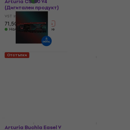
Arturia CS-80 V4
Tone2 Electra 3 2024
(Дигитален продукт)
Edition (Дигитален
продукт)
VST Instrument
VST Instrument
71,50 €
159 €
- 55 %
115 €
154 €
Налично за изтегляне
- 25 %
Налично за изтегляне
Отстъпки
HAPPY HOUR
AIR Music Tech Fabric
Arturia Mellotron V
(Дигитален продукт)
(Дигитален продукт)
VST Instrument
VST Instrument
5
/5
75,90 €
159 €
- 52 %
129 €
159 €
- 19 %
Налично за изтегляне
Налично за изтегляне
Отстъпки
HAPPY HOUR
Arturia Buchla Easel V
Vienna Symphonic