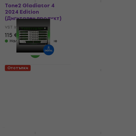
Tone2 Gladiator 4
Vienna Symphonic
2024 Edition
Library Synchron Solo
(Дигитален продукт)
Cello Standard
(Дигитален продукт)
VST Instrument
VST Instrument
115 €
154 €
- 25 %
5
/5
Налично за изтегляне
179 €
225 €
- 20 %
Налично за изтегляне
Отстъпки
HAPPY HOUR
AIR Music Tech XPAND!
Native Instruments
(Дигитален продукт)
Absynth 6 (Дигитален
продукт)
VST Instrument
VST Instrument
73,40 €
106 €
- 31 %
5
/5
Налично за изтегляне
151 €
199 €
- 24 %
Налично за изтегляне
Отстъпки
Отстъпки