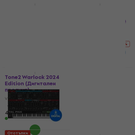
HAPPY HOUR
Отстъпки
Steinberg Padshop 2
Cherry Audio GX-80
(Дигитален продукт)
Synthesizer
(Дигитален продукт)
VST Instrument
VST Instrument
104 €
129 €
- 19 %
5
/5
Налично за изтегляне
55,30 €
73,60 €
- 25 %
Налично за изтегляне
HAPPY HOUR
Отстъпки
Tone2 Warlock 2024
Cherry Audio Eight
Edition (Дигитален
Voice (Дигитален
продукт)
продукт)
VST Instrument
VST Instrument
4
/5
26,80 €
41,60 €
- 36 %
45,80 €
61 €
- 25 %
Налично за изтегляне
Налично за изтегляне
Отстъпки
Отстъпки