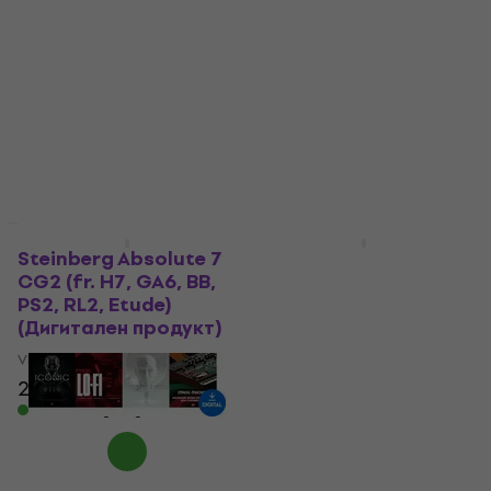
Steinberg Absolute 7
Rave Generation VA-
Education (Дигитален
1000 (Дигитален
продукт)
продукт)
VST Instrument
VST Instrument
201 €
249 €
102 €
129 €
- 19 %
- 21 %
Налично за изтегляне
Налично за изтегляне
Отстъпки
Отстъпки
Steinberg Absolute 7
Instrument Absolute 7
CG2 (fr. H7, GA6, BB,
Competitive CG
PS2, RL2, Etude)
VST Instrument
(Дигитален продукт)
320 €
399 €
- 20 %
VST Instrument
Налично за изтегляне
280 €
349 €
- 20 %
Налично за изтегляне