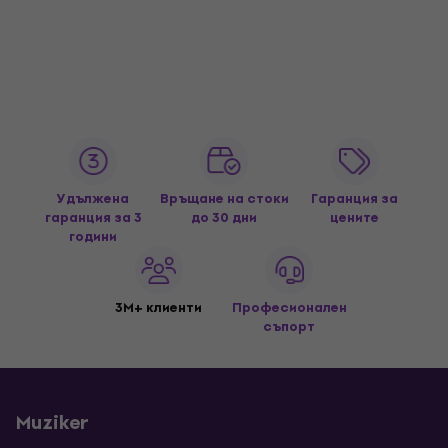
Удължена
Връщане на стоки
Гаранция за
гаранция за 3
до 30 дни
цените
години
3M+ клиенти
Професионален
съпорт
Muziker