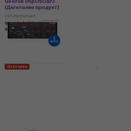
GForce impOSCar3
GForce Halogen FM
(Дигитален продукт)
(Дигитален продукт)
VST Instrument
VST Instrument
90,40 €
128 €
90,40 €
128 €
- 29 %
- 29 %
Налично за изтегляне
Налично за изтегляне
Отстъпки
Отстъпки
Cherry Audio DCO-106
Steinberg Absolute 7
Polyphonic
CG1 (from HALion 6)
(Дигитален продукт)
(Дигитален продукт)
VST Instrument
VST Instrument
5
/5
320 €
399 €
- 20 %
20,20 €
Налично за изтегляне
30,90 €
- 35 %
Налично за изтегляне
Отстъпки
Отстъпки