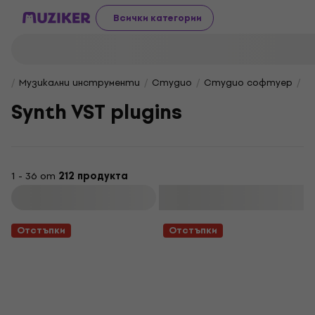
Всички категории
Музикални инструменти
Студио
Студио софтуер
V
Synth VST plugins
1 - 36 от
212 продукта
Филтриране
Отстъпки
Отстъпки