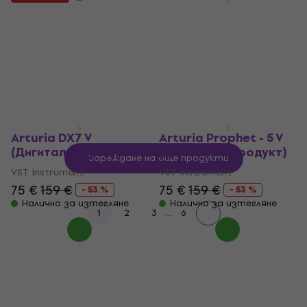
TAL SOFTWARE TAL
Arturia ARP 2600 V3
Pha (Дигитален
(Дигитален продукт)
продукт)
VST Instrument
VST Instrument
75,10 €
159 €
- 53 %
91,60 €
148 €
Налично за изтегляне
- 38 %
Налично за изтегляне
Arturia DX7 V
Arturia Prophet - 5 V
(Дигитален продукт)
(Дигитален продукт)
Зареждане на още продукти
VST Instrument
VST Instrument
75 €
159 €
75 €
159 €
- 53 %
- 53 %
Налично за изтегляне
Налично за изтегляне
...
1
2
3
6