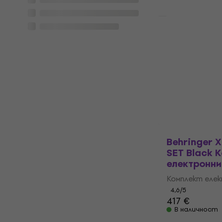
Standard SET
Yamaha DT
SET Black 
електронн
Комплект еле
5
/5
1 599 €
В наличност
Behringer 
SET Black 
електронн
Комплект еле
4,6
/5
417 €
В наличност