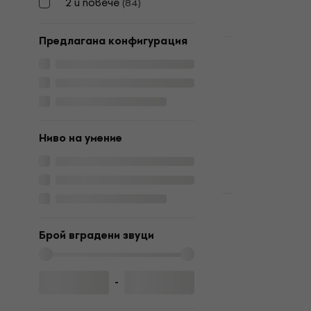
2 и повече
(
84
)
Предлагана конфигурация
Basic SET
NRG EDK-20
Premium SE
електронн
Комплект еле
4,5
/5
Ниво на умение
572 €
В наличност
Premium SET
NRG EDK-40
SET Black 
Брой вградени звуци
електронн
Комплект еле
-
4,7
/5
614 €