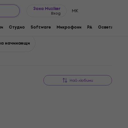
Идеи за подарък
FAQ
Muziker Блог
Зона Muziker
MK
Вход
ни
Студио
Software
Микрофони
PA
Осветление
за начинаещи
Най-любими