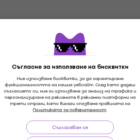
Premium SET
X432K Premium SET
Behringer XD8USB Basic
лект електронни
Black Комплект електр
барабани
ктронни барабани
Комплект електронни бараба
4,6
/5
397 €
Съгласие за използване на бисквитки
В наличност
Ние използваме бисквитки, за да гарантираме
функционалността на нашия уебсайт. След като дадеш
Premium SET
съгласието си, ние ги използваме за анализ на трафика и
X452K Premium SET
Alesis Nitro Pro XL Pre
персонализиране на рекламите в рекламни платформи на
лект електронни
SET Black Комплект
трети страни, като винаги спазваме правилата на
електронни барабани
Политиката за поверителност
.
ктронни барабани
Комплект електронни бараба
Съгласявам се
4,3
/5
882 €
В наличност