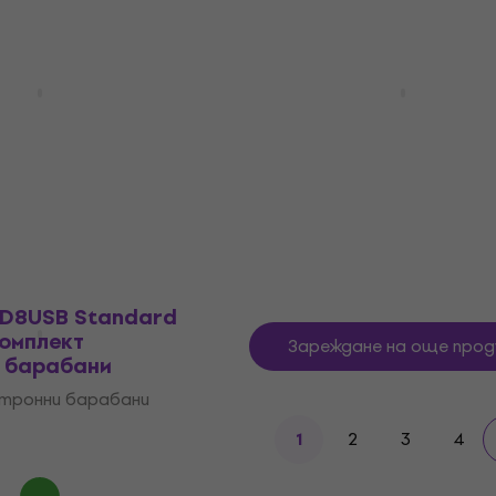
X6K2-X Premium
Yamaha DTX6K2-X Basic
Комплект
Black Комплект електр
и барабани
барабани
ктронни барабани
Комплект електронни бараба
5
/5
1 599 €
В наличност
XD8USB Standard
Комплект
Зареждане на още прод
и барабани
ктронни барабани
2
3
4
1