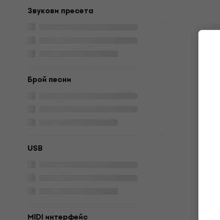
В наличност
Звукови пресета
Premium SET
Yamaha DT
Black Комп
барабани
Комплект еле
Брой песни
609 €
В наличност
Premium SET
USB
Yamaha DT
Black Комп
барабани
Комплект еле
4,9
/5
622 €
MIDI интерфейс
В наличност