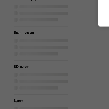
Basic SET
Alesis Nitr
SET Black 
електронн
Bкл. педал
Комплект еле
516 €
В наличност
SD слот
Premium SET
NRG EDK-20
SET Black 
електронн
Комплект еле
4,5
/5
Цвят
514 €
В наличност