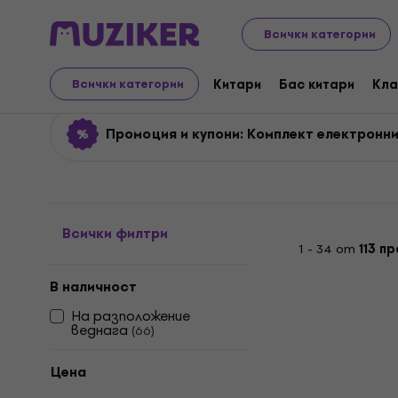
Музикални инструменти
Ударни инструменти
Еле
Всички категории
Комплект електронни 
Китари
Бас китари
Кла
Всички категории
Промоция и купони: Комплект електронн
Всички филтри
1 - 34 от
113 п
В наличност
На разположение
веднага
(
66
)
Цена