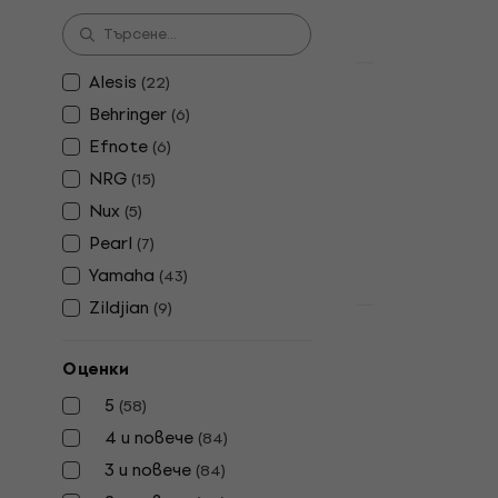
В наличност
Basic SET
Alesis
(
22
)
NRG EDK-10
Behringer
(
6
)
SET Grey К
Efnote
(
6
)
електронн
NRG
(
15
)
Комплект еле
Nux
(
5
)
5
/5
1 009 €
Pearl
(
7
)
В наличност
Yamaha
(
43
)
Zildjian
(
9
)
Premium SET
NRG EDK-10 
Basic SET 
Оценки
електронн
5
(
58
)
Комплект еле
4 и повече
(
84
)
4,9
/5
3 и повече
(
84
)
213 €
В наличност