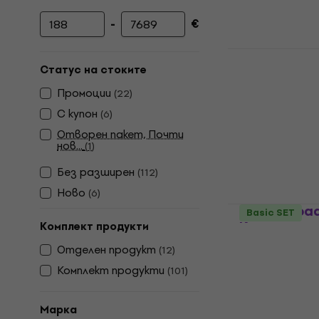
-
€
Минимална цена
Максимална цена
NRG EDK-50
Комплект е
Статус на стоките
барабани
Промоции
(
22
)
Комплект еле
С купон
(
6
)
5
/5
Отворен пакет, Почти
249 €
нов...
(
1
)
В наличност
Без pазширен
(
112
)
Ново
(
6
)
Pearl eRoa
Basic SET
Комплект е
Комплект продукти
барабани
Отделен продукт
(
12
)
Комплект еле
Комплект продукти
(
101
)
362,11 €
с код
393 €
Марка