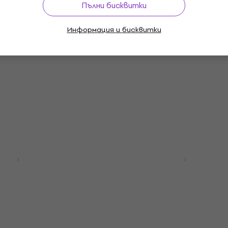
Пълни бисквитки
Basic SET
Информация и бисквитки
o Max Kit Premium
Yamaha DTX6K3-X Prem
Комплект
SET Black Комплект
и барабани
електронни барабани
ктронни барабани
Комплект електронни бараба
5
/5
1 899 €
В наличност
Basic SET
0 Stage Kit Basic
NRG EDK-50 LightUp Bas
Комплект
Black Комплект електр
и барабани
барабани
ктронни барабани
Комплект електронни бараба
5
/5
263 €
В наличност