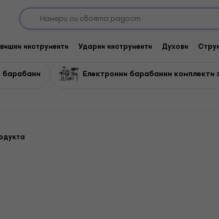
ктронни барабани
Комплект електронни барабани
барабани
вишни инструменти
Ударни инструменти
Духови
Стру
и барабани
Електронни барабанни комплекти 
родукта