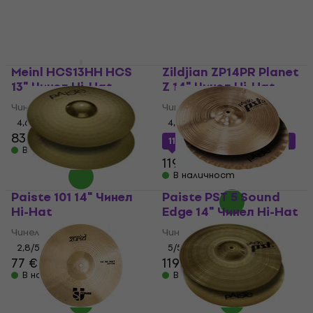
Meinl HCS13HH HCS
Zildjian ZP14PR Planet
13" Чинел Hi-Hat
Z 14" Чинел Hi-Hat
Чинел Hi-Hat
Чинел Hi-Hat
4,6
/5
4,3
/5
83 €
111,30 €
с код
MUZMUZ-5
В наличност
119 €
В наличност
Paiste 101 14" Чинел
Paiste PST 5 Sound
Hi-Hat
Edge 14" Чинел Hi-Hat
Чинел Hi-Hat
Чинел Hi-Hat
2,8
/5
5
/5
77 €
119 €
В наличност
В наличност