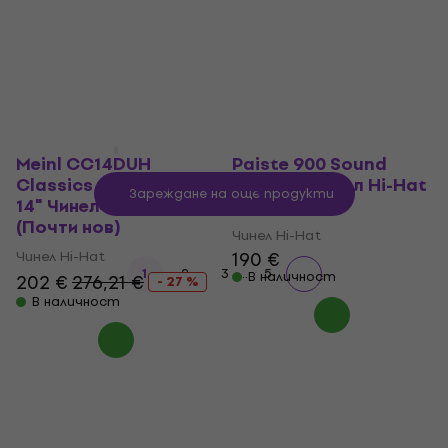
Чинел Hi-Hat
Чинел Hi-Hat
113 €
124,74 €
82,10 €
87,71 €
- 9 %
- 6 %
В наличност
В наличност
Meinl CC14DUH
Paiste 900 Sound
Classics Custom Dual
Edge 14" Чинел Hi-Hat
Зареждане на още продукти
14" Чинел Hi-Hat
(Като ново)
(Почти нов)
Чинел Hi-Hat
Чинел Hi-Hat
190 €
...
1
2
3
5
В наличност
202 €
276,21 €
- 27 %
В наличност