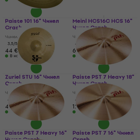
Paiste 101 16" Чинел
Meinl HCS16C HCS 16"
Crash
Чинел Crash
Чинел Crash
Чинел Crash
3,5
/5
4,3
/5
44 €
61,30 €
64,90 €
В наличност
В наличност
Zuriel STU 16" Чинел
Paiste PST 7 Heavy 18"
Crash
Чинел Crash
Чинел Crash
Чинел Crash
4,3
/5
4,9
/5
42,90 €
121 €
В наличност
В наличност
Paiste PST 7 Heavy 16"
Paiste PST 7 16" Чинел
Чинел Crash
Crash