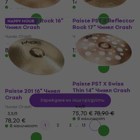
77 €
143 €
В наличност
В наличност
Paiste PST 5 Rock 16"
Paiste PST 8 Reflector
HAPPY HOUR
Чинел Crash
Rock 17" Чинел Crash
Чинел Crash
Чинел Crash
4,8
/5
4,6
/5
81,80 €
82,90 €
125 €
В наличност
В наличност
Paiste PST X Swiss
Thin 14" Чинел Crash
Paiste 201 16" Чинел
Crash
Чинел Crash
Зареждане на още продукти
Чинел Crash
4,4
/5
75,70 €
78,90 €
3,5
/5
В наличност
78,20 €
...
1
2
3
13
В наличност