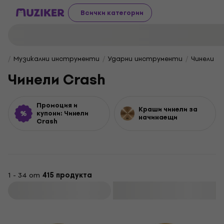
Всички категории
Музикални инструменти
Ударни инструменти
Чинели
Чинели Crash
Промоция и
Краши чинели за
купони: Чинели
начинаещи
Crash
1 - 34 от
415 продукта
Филтриране