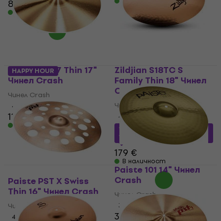
В наличност
83 €
В наличност
Paiste PST 7 Thin 17"
Zildjian S18TC S
HAPPY HOUR
Чинел Crash
Family Thin 18" Чинел
Crash
Чинел Crash
Чинел Crash
4,9
/5
111 €
4,8
/5
В наличност
156,49 €
с код
MUZMUZ-
10
179 €
В наличност
Paiste 101 14" Чинел
Crash
Paiste PST X Swiss
Thin 16" Чинел Crash
Чинел Crash
Чинел Crash
3,5
/5
37,40 €
4,4
/5