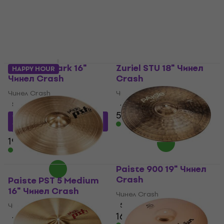
74,99 €
с код
MUZMUZ-15
В наличност
90 €
В наличност
Zildjian S Dark 16"
Zuriel STU 18" Чинел
HAPPY HOUR
Чинел Crash
Crash
Чинел Crash
Чинел Crash
5
/5
4,3
/5
50,10 €
165,72 €
с код
MUZMUZ-
В наличност
10
190 €
В наличност
Paiste 900 19" Чинел
Crash
Paiste PST 5 Medium
16" Чинел Crash
Чинел Crash
Чинел Crash
5
/5
167 €
169 €
4,8
/5