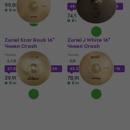
99,80 €
69,26 €
с код
MUZMUZ-5
В наличност
74,90 €
В наличност
Zuriel Star Rock 16"
Zuriel J White 16"
Чинел Crash
Чинел Crash
Чинел Crash
Чинел Crash
3,7
/5
5
/5
27,51 €
с код
MUZMUZ-30
63,22 €
с код
MUZMUZ-15
39,90 €
78,90 €
В наличност
В наличност
Zildjian ZP16C Planet
Zuriel Star Rock 18"
Z 16" Чинел Crash
Чинел Crash
Чинел Crash
Чинел Crash
5
/5
3,7
/5
59,40 €