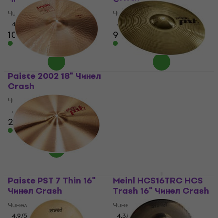
Чинел Crash
Чинел Crash
4,9
/5
4,9
/5
104 €
95,30 €
В наличност
В наличност
Paiste 2002 18" Чинел
Paiste PST 3 16" Чинел
Crash
Crash
Чинел Crash
Чинел Crash
4,6
/5
4,8
/5
268 €
53,60 €
В наличност
В наличност
Paiste PST 7 Thin 16"
Meinl HCS16TRC HCS
Чинел Crash
Trash 16" Чинел Crash
Чинел Crash
Чинел Crash
4,9
/5
4,3
/5