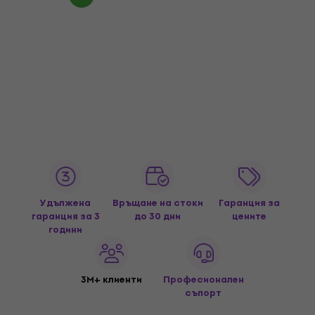
Удължена
Връщане на стоки
Гаранция за
гаранция за 3
до 30 дни
цените
години
3M+ клиенти
Професионален
съпорт