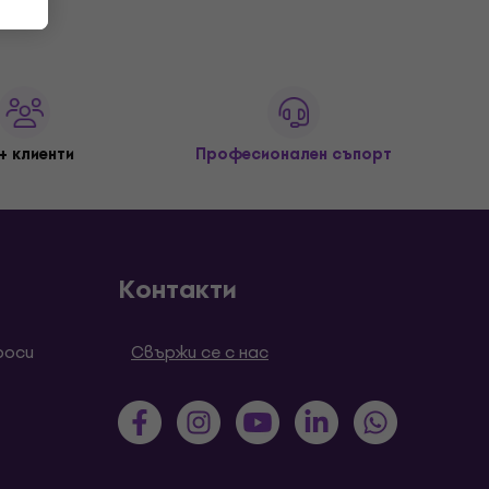
+ клиенти
Професионален съпорт
Контакти
роси
Свържи се с нас