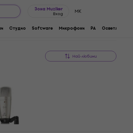
Идеи за подарък
FAQ
Muziker Блог
Зона Muziker
MK
Вход
ни
Студио
Software
Микрофони
PA
Осветление
Най-любими