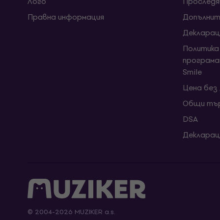
Лого
Проследя
Правна информация
Допълнит
Декларац
Политика
програма
Smile
Цена без
Общи тър
DSA
Декларац
© 2004-2026 MUZIKER a.s.