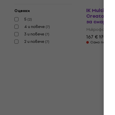
IK Multimed
Оценки
Creator HD
5
(
2
)
за смартф
4 и повече
(
7
)
Микрофон за
3 и повече
(
7
)
167 €
179 €
2 и повече
(
7
)
Само по поръ