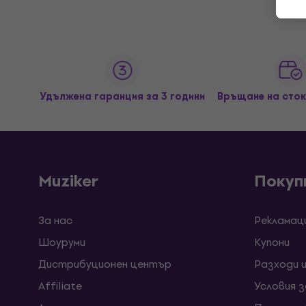
Удължена гаранция за 3 години
Връщане на сток
Muziker
Покуп
За нас
Рекламац
Шоуруми
Kупони
Дистрибуционен център
Разходи 
Affiliate
Условия 