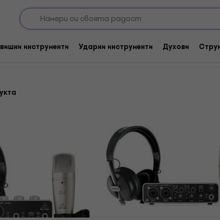
Youtube & Podcast sets
s
вишни инструменти
Ударни инструменти
Духови
Стру
укта