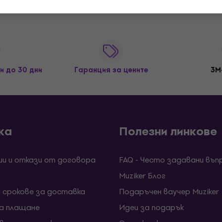
и до 30 дни
Гаранция за цените
3M
ка
Полезни линкове
ии и откази от договора
FAQ - Често задавани въп
Muziker Блог
и срокове за доставка
Подаръчен ваучер Muziker
за плащане
Идеи за подарък