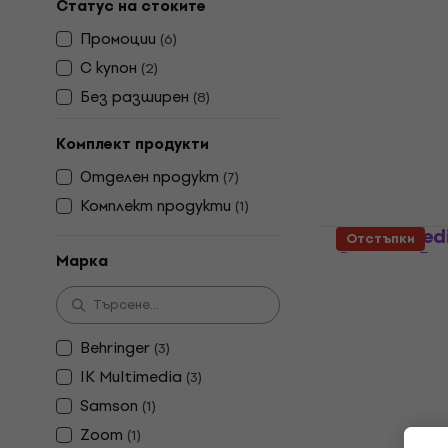
Статус на стоките
Behringer U
Промоции
(
6
)
аудио инт
С купон
(
2
)
USB аудио ин
Без pазширен
(
8
)
4,5
/5
81,50 €
98,9
Комплект продукти
В наличност
Отделен продукт
(
7
)
Комплект продукти
(
1
)
IK Multimed
Отстъпки
Creator Bu
Марка
смартфон
Микрофон за
5
/5
Behringer
(
3
)
79,75 €
с код
M
IK Multimedia
(
3
)
90,90 €
Samson
(
1
)
В наличност
Zoom
(
1
)