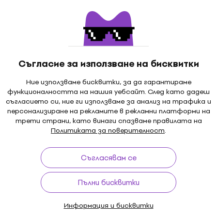
ia iRig Mic Video
IK Multimedia iRig Mic V
 Bundle Микрофон
Bundle Микрофон за
он
смартфон
 смартфон
Микрофон за смартфон
Съгласие за използване на бисквитки
5
/5
- 7 %
148 €
179 €
- 17 %
чка
Ние използваме бисквитки, за да гарантираме
На склад при доставчика
функционалността на нашия уебсайт. След като дадеш
съгласието си, ние ги използваме за анализ на трафика и
персонализиране на рекламите в рекламни платформи на
трети страни, като винаги спазваме правилата на
Политиката за поверителност
.
Съгласявам се
Пълни бисквитки
Информация и бисквитки