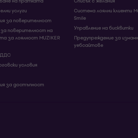
ване на пратката
Списък с желания
елни услуги
Система лоялни клиенти Mu
Smile
ия за поверителност
Управление на бисквитки
 за поверителност на
та за лоялност MUZIKER
Предупреждение за измамн
уебсайтове
 ДДС
говски условия
ия за достъпност