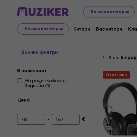
Аудио Видео Техника
YouTube & Podcast & Stream
Всички категории
Youtube & Podcast set
Китари
Бас китари
Кла
Всички категории
Всички филтри
1 - 8 от
8 прод
В наличност
Отстъпки
На разположение
веднага
(
5
)
Цена
-
€
Минимална цена
Максимална цена