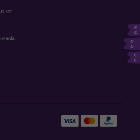
ziker
ически