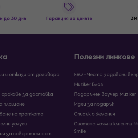
и до 30 дни
Гаранция за цените
3M
ка
Полезни линкове
ии и откази от договора
FAQ - Често задавани въп
Muziker Блог
и срокове за доставка
Подаръчен ваучер Muziker
за плащане
Идеи за подарък
ване на пратката
Списък с желания
елни услуги
Система лоялни клиенти Mu
Smile
ия за поверителност