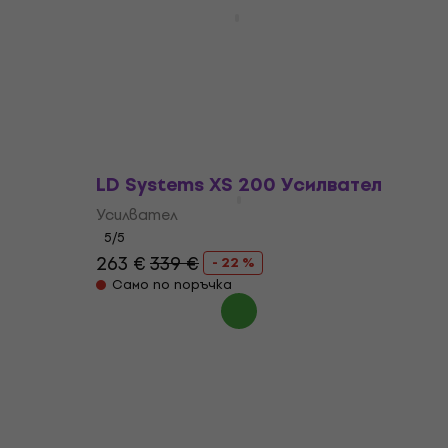
Soundking BD4150 Усилвател
Усилвател
4,5
/5
235 €
379 €
- 38 %
В наличност
LD Systems XS 200 Усилвател
Усилвател
5
/5
263 €
339 €
- 22 %
Само по поръчка