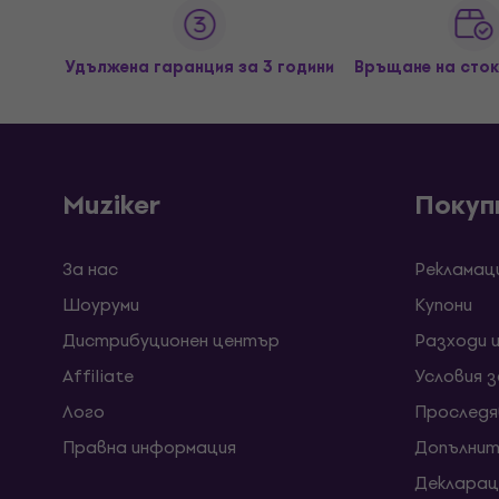
Удължена гаранция за 3 години
Връщане на сток
Muziker
Покуп
За нас
Рекламац
Шоуруми
Kупони
Дистрибуционен център
Разходи 
Affiliate
Условия 
Лого
Проследя
Правна информация
Допълнит
Декларац