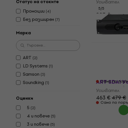
Статус на стоките
Усилвател
5
/5
Промоции
(
4
)
207 €
Без pазширен
(
7
)
В наличност
Марка
Samson Ser
ART
(
2
)
Усилвател
LD Systems
(
1
)
4,7
/5
Samson
(
3
)
209 €
219 €
ART SDA1 У
Само по поръ
Soundking
(
1
)
Усилвател
463 €
479 €
Оценки
Само по поръ
5
(
2
)
4 и повече
(
5
)
3 и повече
(
5
)