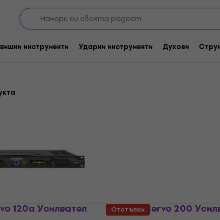
ели до 250 w
вишни инструменти
Ударни инструменти
Духови
Стру
укта
vo 120a Усилвател
Samson Servo 200 Усил
Отстъпки