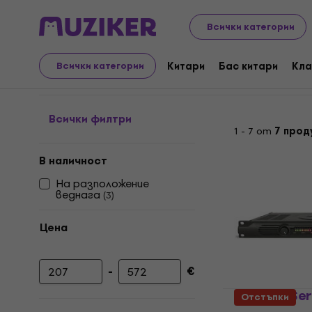
Музикални инструменти
PA
Усилватели
Усилват
Всички категории
Усилватели до 250 w
Китари
Бас китари
Кла
Всички категории
Всички филтри
1 - 7 от
7 прод
В наличност
На разположение
веднага
(
3
)
Цена
-
€
Минимална цена
Максимална цена
Samson Ser
Отстъпки