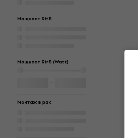
Мощност RMS
Мощност RMS (Watt)
-
Монтаж в рaк