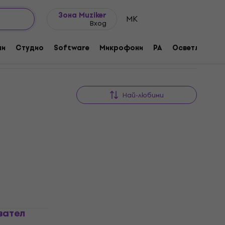
Идеи за подарък
FAQ
Muziker Блог
Зона Muziker
MK
Вход
ни
Студио
Software
Микрофони
PA
Осветление
Най-любими
HAPPY HOUR
вател
Отстъпки