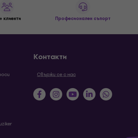
+ клиенти
Професионален съпорт
Контакти
роси
Свържи се с нас
ziker