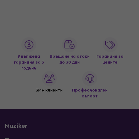
Удължена
Връщане на стоки
Гаранция за
гаранция за 3
до 30 дни
цените
години
3M+ клиенти
Професионален
съпорт
Muziker