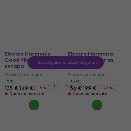
Ефект за китара
Ефект за китара
4,8
/5
5
/5
223 €
239 €
80,30 €
88,90 €
- 7 %
- 10 %
На път
Само по поръчка
Electro Harmonix
Electro Harmonix
Good Vibes Ефект за
Lester K Ефект за
Зареждане на още продукти
китара
китара
Ефект за китара
Ефект за китара
5
/5
4,7
/5
1
2
135 €
149 €
156 €
199 €
- 9 %
- 22 %
Само по поръчка
Само по поръчка