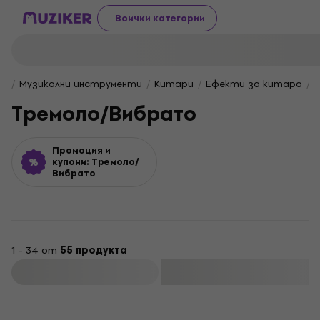
Всички категории
Музикални инструменти
Китари
Ефекти за китара
Тремоло/Вибрато
Промоция и
купони: Тремоло/
Вибрато
1 - 34 от
55 продукта
Филтриране
Отстъпки